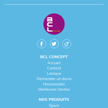
Verres publicitaires
Torchons publicitaires personnalisés
Tee-shirts personnalisés publicitaires
Tee-shirts publicitaires personnalisés
Sweats publicitaires personnalisés
Sets de table publicitaire
paréo personnalisé publicitaire
Parapluies publicitaires
BCL CONCEPT
Accueil
Eventails publicitaires
Contact
Casquettes publicitaires
Lexique
Bouteilles d'eau personnalisées publicitaires
Demander un devis
Nouveautés
Badges publicitaires personnalisés
Meilleures Ventes
Agendas publicitaires personnalisés
NOS PRODUITS
Top 10 des cadeaux d’entreprise pour
Sport
fidéliser vos clients