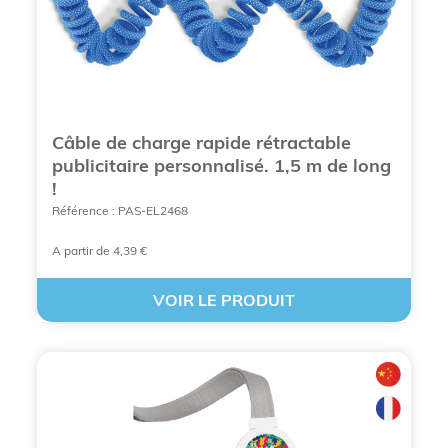
personnalisés
feront connaitre votre marque. Vous
pouvez même les offrir à vos collaborateurs,
membres, clients potentiels ou prospects comme
cadeau de fidélisation
, fédérateur de votre
communauté.
Câble de charge rapide rétractable
publicitaire personnalisé. 1,5 m de long
!
Référence : PAS-EL2468
A partir de 4,39 €
VOIR LE PRODUIT