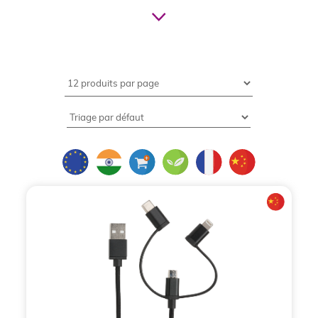
micro ou mini USB
ou
embouts spécifiques
à la
marque Apple, pour vos IPhone. Légers et de très
petites tailles, ils se glissent facilement dans la
poche, sur un porte-clés, un sac, ou une sacoche
professionnelle
afin de vous accompagner partout
lors de tous vos déplacements.Ils conviennent
parfaitement à la
communication
d'une
entreprise,
d'un BDE ou d'une association
. Floqué de vos
couleurs et votre logo les
hubs multiports
seront
utilisés quotidiennement et visible de tous très
facilement. Distribués aux
prospects
lors de
salons
ou
opérations de street marking
ils feront connaitre
votre marque. Offerts à vos
employés et membres
ils seront un excellent
cadeau de fidélisation
,
fédérateur de votre communauté.