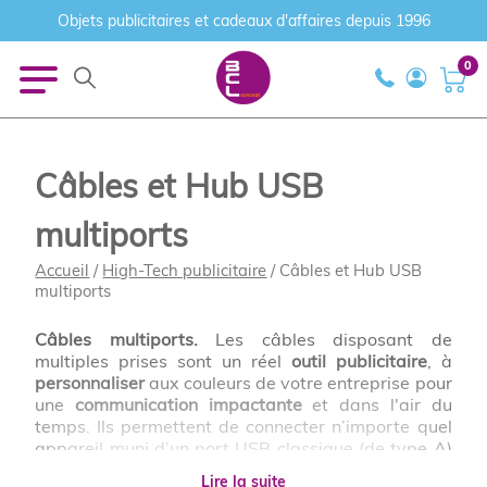
Objets publicitaires et cadeaux d'affaires depuis 1996
0
Câbles et Hub USB
multiports
Accueil
/
High-Tech publicitaire
/ Câbles et Hub USB
multiports
Câbles multiports.
Les câbles disposant de
multiples prises sont un réel
outil publicitaire
, à
personnaliser
aux couleurs de votre entreprise pour
une
communication impactante
et dans l'air du
temps. Ils permettent de connecter n’importe quel
appareil muni d’un port USB classique (de type A)
à d’autres appareils, dotés d’un
port C, adaptateur
Lire la suite