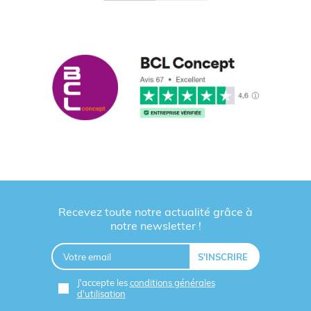
Accessoires de voyages
Gadgets publicitaires
Câbles et hub USB multiports
Supports de téléphone
Sac shopping - Cabas
Sacs à dos publicitaires
Sac de voyage et valise
Pochons en coton
Sacoches ordinateur
Recevez toute notre actualité grâce à
notre newsletter !
Découvrez nos actualités de produits publicitaires
en ligne :
J'accepte les
conditions générales
vestes publicitaires personnalisées
d'utilisation