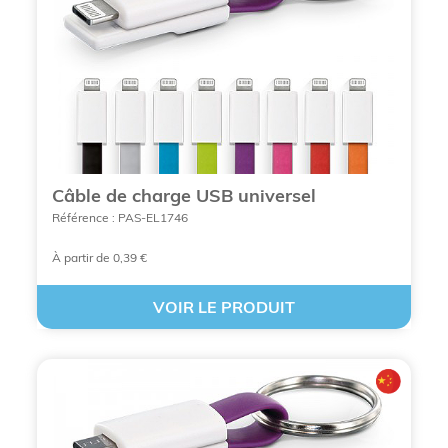
VOIR TOUS NOS CÂBLES ET HUB USB
Câble de charge USB universel
MULTISPORT PUBLICITAIRES PERSONNALISÉS
Référence : PAS-EL1746
EN LIGNE
À partir de 0,39 €
VOIR LE PRODUIT
Maximaliser votre notoriété avec
des câbles et Hub USB multisports
publicitaires