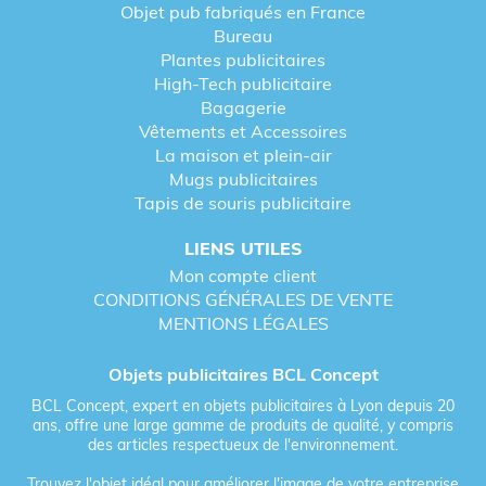
Objet pub fabriqués en France
Bonbons publicitaires
Bureau
Calendriers publicitaires personnalisés
Plantes publicitaires
High-Tech publicitaire
Crayons publicitaires personnalisés
Bagagerie
Drap de plage personnalisé publicitaire
Vêtements et Accessoires
La maison et plein-air
Objet publicitaire Lyon
Mugs publicitaires
Tapis de souris publicitaire à personnaliser
Tapis de souris publicitaire
Tee-shirts publicitaires
LIENS UTILES
Gourdes publicitaires & gourde personnalisée
Mon compte client
CONDITIONS GÉNÉRALES DE VENTE
Jeux de cartes publicitaires
MENTIONS LÉGALES
Lunettes publicitaires personnalisées
Magnet publicitaire
Objets publicitaires BCL Concept
Les meilleurs cadeaux d'entreprise pour noël
BCL Concept, expert en objets publicitaires à Lyon depuis 20
2024 et le nouvel an 2025
ans, offre une large gamme de produits de qualité, y compris
des articles respectueux de l'environnement.
Objets publicitaires promotionnels Lyon
Trouvez l'objet idéal pour améliorer l'image de votre entreprise