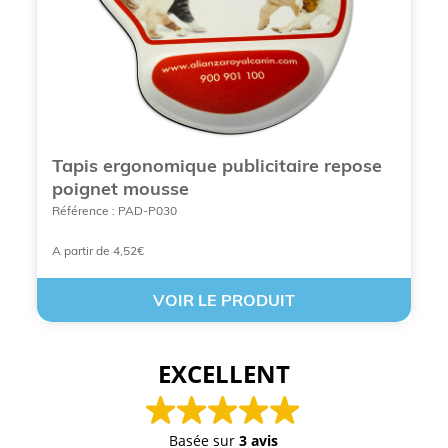
place sur son plan de travail pour mettre un
tapis
de souris ergonomique publicitaire
ou non. Plus
votre bureau possède un grand espace, plus vous
pourrez préférer un modèle de taille importante. À
cela peuvent s’ajouter des équipements pouvant se
glisser en dessous du clavier qui vous donneront
plus de liberté de mouvement. Le dernier point à
prendre en compte est la fréquence à laquelle vous
déplacez votre souris.
Tapis ergonomique publicitaire repose
Le tapis de souris ergonomique
poignet mousse
Référence : PAD-P030
publicitaire pour son design
A partir de 4,52€
Côté forme, les
tapis de souris ergonomiques
en
VOIR LE PRODUIT
possèdent une diversité. Allant de la forme
rectangulaire, aux bords arrondis, au carré, ils se
déclinent également sous différente couleur. Son
ergonomie est associée à son design et son choix
EXCELLENT
se fait en fonction de la surface de votre bureau. Il
faut également tenir compte de vos goûts pour
réussir à apporter de l’esthétisme à votre plan de
Basée sur
3 avis
travail. Selon la préférence, vous pourrez avoir