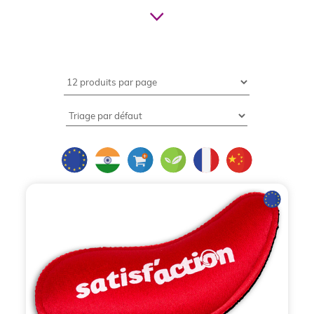
"syndrome du canal carpien".Le principe est simple
: éviter la cassure du poignet. Un poignet est fait
pour être orienté vers le bas, pour aller de
l'horizontal vers le bas. Une souris, par son
épaisseur, oblige à "casser" le poignet, ce qui peut
provoquer tendinites et autre syndrome. Ce n'est
pas un hasard si nos principaux clients en matière
de tapis de souris ergonomiques sont des
organismes de santé. Outre son aspect médical, le
tapis de souris ergonomique personnalisable
n'en
demeure pas moins un support de communication
exceptionnel et un objet publicitaire hors norme.En
effet, peu de goodies peuvent se vanter (si tant est
qu'un goodies puisse se vanter !) de posséder une
surface de promotion et d'information aussi grande
! Toute la surface du tapis est imprimée à votre
communication !
Bcl Concept est un spécialiste du
tapis de souris depuis 1996
!
Le tapis de souris
ergonomique publicitaire