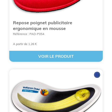
pour l’affichage de votre
logo
Repose poignet publicitaire
ergonomique en mousse
Si vous avez déjà tout tenté pour pouvoir diffuser
plus aisément votre logo ou le slogan de votre
Référence : PAD-P054
entreprise, et que cela n’a pas apporté son fruit,
essayez le
tapis de souris ergonomique
A partir de 1,26 €
publicitaire
. Ce genre d’objet peut sembler anodin
si on considère son utilisation quotidienne, mais à
VOIR LE PRODUIT
travers un
tapis de souris ergonomique
personnalisé
, tout devient différent. Ce tapis de
souris sera à la fois ergonomique et décoratif pour
le client. Et de votre côté, vous arriverez à vous
promouvoir automatiquement.