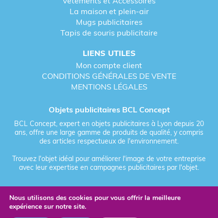
Vêtements et Accessoires
accessoires de
tapis de souris ergonomique
publicitaire
sur le marché dont les matériaux de
La maison et plein-air
fabrication sont :
Mugs publicitaires
Tapis de souris publicitaire
En gel, pour permettre une fluidité d’utilisation. Le
tapis de souris ergonomique
en gel sera facile à
LIENS UTILES
nettoyer et sa surface de glisse est grande. En plus
Mon compte client
d’être souples et légers, ces outils sont tout en
CONDITIONS GÉNÉRALES DE VENTE
étant robustes et confortables à l’utilisation. Ce
MENTIONS LÉGALES
sont pour la plupart les gamers qui en raffolent.
En mousse, si les usagers ont tendance à faire de
Objets publicitaires BCL Concept
lents mouvements réguliers. Le
tapis de souris
BCL Concept, expert en objets publicitaires à Lyon depuis 20
ergonomique publicitaire
en mousse est toutefois
ans, offre une large gamme de produits de qualité, y compris
très sensible à l’usure.
des articles respectueux de l'environnement.
En tissu, si les utilisateurs sollicitent tous les types
Trouvez l'objet idéal pour améliorer l'image de votre entreprise
de mouvements. Leur avantage réside dans leur
avec leur expertise en campagnes publicitaires par l'objet.
robustesse par rapport aux dispositifs en mousse,
néanmoins ils sont un peu compliqués à nettoyer.
Nous utilisons des cookies pour vous offrir la meilleure
Fièrement forgé par Les Vikings
En plastique, pour les utilisateurs qui cherchent une
expérience sur notre site.
bonne liberté de mouvement en raison de leur