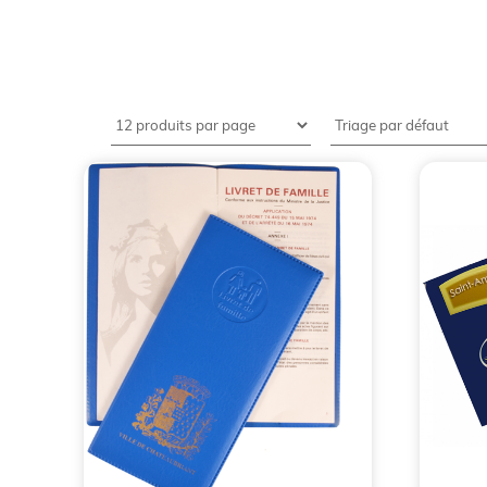
La maroquinerie et la b
pour faire connaître votr
La
maroquinerie publicitaire
fabriquée en France
collaborateurs. Il permet aussi de marquer un
matière est assez facile à travailler. Ce qui 
également la continuité de la collaboration.
Sommaire
: