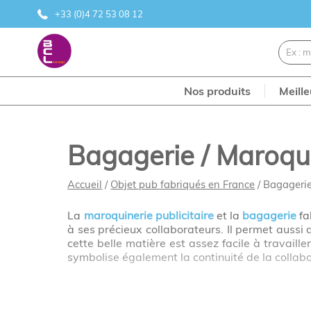
+33 (0)4 72 53 08 12
Nos produits
Meill
Bagagerie / Maroqu
Accueil
/
Objet pub fabriqués en France
/ Bagagerie
La
maroquinerie publicitaire
et la
bagagerie
fa
à ses précieux collaborateurs. Il permet aussi
cette belle matière est assez facile à travail
symbolise également la continuité de la collabo