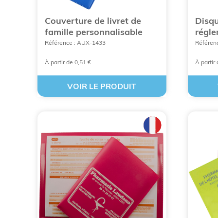
Couverture de livret de
Disqu
famille personnalisable
régle
La communication par l’objet pour se dém
Référence : AUX-1433
Référen
Le porte-monnaie est un grand classique 
À partir de 0,51 €
À partir
Des objets de maroquinerie promotionnel
VOIR LE PRODUIT
La maroquinerie : un intemporel et indém
Un support de communication efficace à t
Un nouveau souffle d’originalité pour se