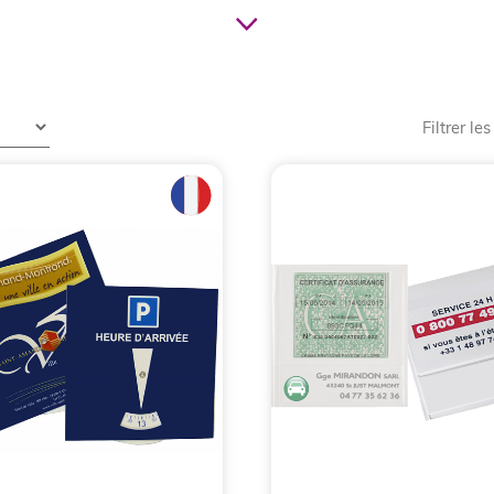
Filtrer les
agagerie fabriquée en France publ
e entreprise
 représente un des produits de luxe à offrir à ses clients po
 moment important. Comme le cuir est une matière noble, l
permet une
maroquinerie personnalisable
qui vous ressemble.