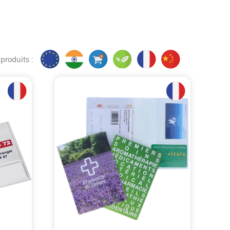
 produits :
icitaire by BCL Concept,
tentiels, sa clientèle actuelle ou à ses précieux
e cadeau sera de qualité. De plus, cette belle
 Un matériau durable comme le cuir symbolise