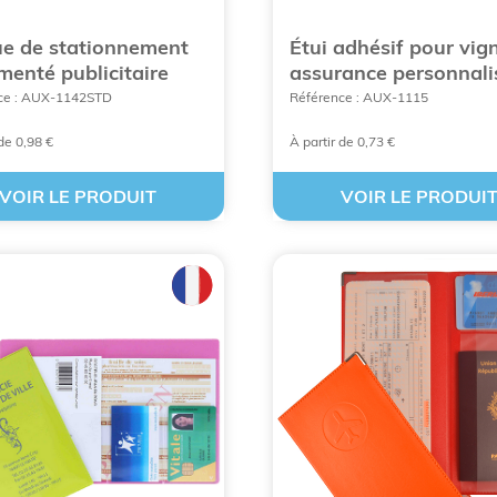
e de stationnement
Étui adhésif pour vig
menté publicitaire
assurance personnali
arquer de la concurrence
ce : AUX-1142STD
Référence : AUX-1115
de la maroquinerie publicitaire
 de 0,98 €
À partir de 0,73 €
s qui voyagent
VOIR LE PRODUIT
VOIR LE PRODUI
odable adapté à toutes les tranches d’âge
ravers la maroquinerie
 démarquer