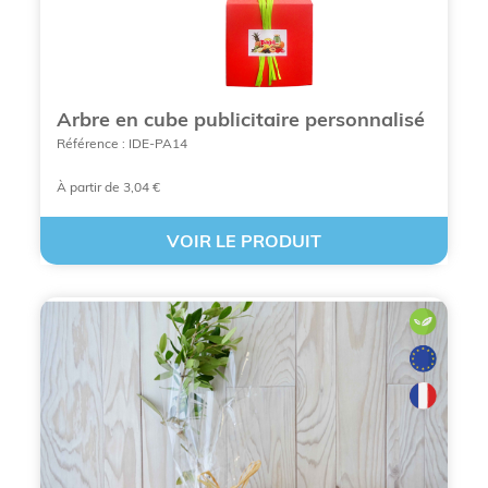
Une réponse concrète aux enjeux de
la RSE
Arbre en cube publicitaire personnalisé
Référence : IDE-PA14
L'engagement écologique est manifeste
avec
l'utilisation de matériaux biodégradables, de
À partir de 3,04 €
graines bio et de supports de culture naturels.
VOIR LE PRODUIT
L'image de marque est valorisée
auprès d'un
public de plus en plus sensible à l'éthique et à
la provenance des produits qu'il consomme
ou reçoit.
La réduction de l'empreinte carbone
est au
cœur de la démarche de BCL Concept, en
privilégiant des solutions de marquage et de
sourcing responsables.