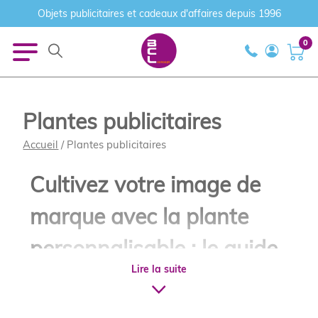
Objets publicitaires et cadeaux d'affaires depuis 1996
0
Plantes publicitaires
Accueil
/ Plantes publicitaires
Cultivez votre image de
marque avec la plante
personnalisable : le guide
Lire la suite
ultime du marketing
végétal