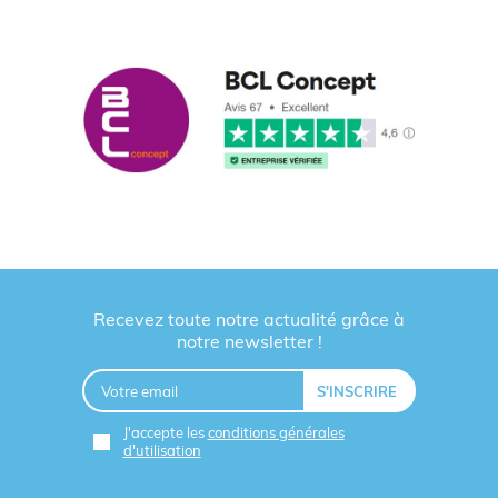
Pots
goodies
(Cactus,
5 cm)
aimantés
longue duré
Aloé)
A6, A5
Vœux de fin
Cartes à
Blanc cassé
ou
d'année,
graines
(aspect
format
invitations
publicitaires
texturé)
carte de
événements
visite
Goodies
Crayons à
écologique
Standard
capsule de
Bois naturel
2-en-1
(19 cm)
graines
(écriture pui
plantation)
Recevez toute notre actualité grâce à
Cadeaux
notre newsletter !
Coffret de
Variable
d'affaires
Carton
jardinage
(selon
premium,
recyclé, Bois
publicitaire
contenu)
incentive
interne
J'accepte les
conditions générales
d'utilisation