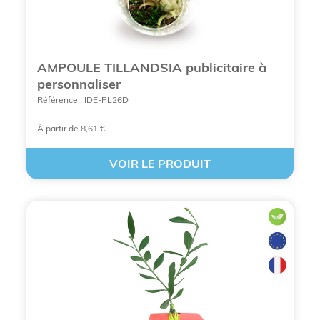
Cette visibilité est durable
car, contrairement
à un stylo que l'on finit par perdre, une plante
qui grandit reste sous les yeux du
destinataire pendant des mois, voire des
années.
AMPOULE TILLANDSIA publicitaire à
personnaliser
Le message de croissance est puissant
puisque la symbolique de la plante est
Référence : IDE-PL26D
intrinsèquement liée au développement, à la
vitalité et au futur, des valeurs que toute
À partir de 8,61 €
entreprise souhaite incarner.
VOIR LE PRODUIT
L'amélioration du bien-être au travail
est
scientifiquement prouvée, la présence de
verdure réduisant le stress et augmentant la
productivité des collaborateurs qui reçoivent
ces
cadeaux d'entreprise
.
Une différenciation marquante
est assurée,
car recevoir un être vivant est une expérience
mémorable qui distingue votre société de la
concurrence.