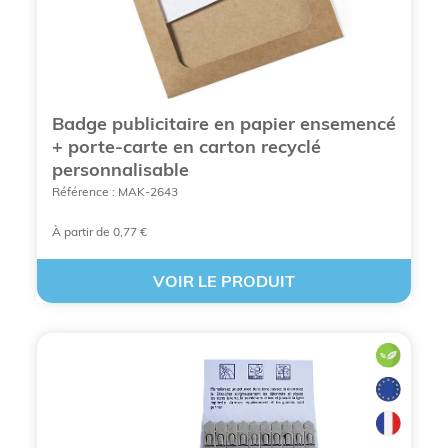
les
pots et graines personnalisés
destinés à
des
cadeaux d'affaires
de prestige.
La personnalisation des emballages
et accessoires
Badge publicitaire en papier ensemencé
+ porte-carte en carton recyclé
personnalisable
L'impression numérique sur fourreaux en
Référence : MAK-2643
carton
offre une surface d'expression totale
(360°) pour détailler votre engagement RSE
À partir de 0,77 €
ou vos instructions de plantation.
Les étiquettes personnalisées en papier
VOIR LE PRODUIT
graines
ajoutent une dimension ludique : une
fois l'étiquette lue, elle peut elle-même être
plantée.
Le marquage sur les accessoires de jardin
publicitaires
comme les petits transplantoirs
ou les arrosoirs complète parfaitement un
coffret de jardinage publicitaire
.