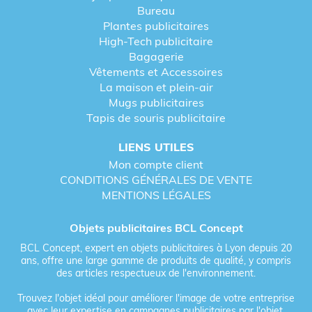
Bureau
Plantes publicitaires
High-Tech publicitaire
Bagagerie
Vêtements et Accessoires
La maison et plein-air
Mugs publicitaires
Tapis de souris publicitaire
LIENS UTILES
Mon compte client
CONDITIONS GÉNÉRALES DE VENTE
MENTIONS LÉGALES
Objets publicitaires BCL Concept
EXPLORER UNE PLANTE PERSONNALISABLE
BCL Concept, expert en objets publicitaires à Lyon depuis 20
UNIQUE
ans, offre une large gamme de produits de qualité, y compris
des articles respectueux de l'environnement.
Trouvez l'objet idéal pour améliorer l'image de votre entreprise
avec leur expertise en campagnes publicitaires par l'objet.