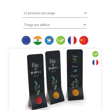
Dans un monde où la responsabilité sociétale des
entreprises (RSE) n'est plus une option mais un
impératif, la communication par l'objet se doit de
faire peau neuve. Terminé l'époque des gadgets
éphémères sans âme ; place à la vie, à la
croissance et à la durabilité. La
plante
personnalisable
s'impose aujourd'hui comme
l'ambassadeur le plus puissant de vos valeurs
environnementales. En offrant un être vivant à vos
clients ou collaborateurs, vous ne distribuez pas
seulement un
objet publicitaire
, vous semez une
graine de confiance qui grandira au fil des jours sur
un bureau ou un rebord de fenêtre. Depuis 1996,
BCL Concept
accompagne les professionnels dans
cette transition vers une communication plus
"verte" et plus humaine, en proposant une gamme
riche de
plantes publicitaires
et de
kits de
plantation publicitaires
.