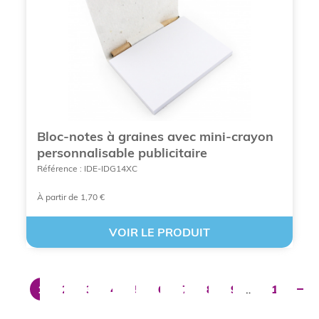
CHOISIR DES PLANTES PUBLICITAIRES
TENDANCE
Les différents types de plantes
et kits disponibles chez BCL
Bloc-notes à graines avec mini-crayon
Concept
personnalisable publicitaire
Référence : IDE-IDG14XC
Notre catalogue a été conçu pour répondre à tous
les budgets et tous les contextes de distribution, du
À partir de 1,70 €
salon professionnel au cadeau de fin d'année.
VOIR LE PRODUIT
Tableau détaillé de la gamme
végétale BCL Concept
1
2
3
4
5
6
7
8
9
…
16
Couleurs
Nature du
Utilité