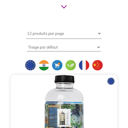
communication durable et
nomade
Dans un monde où la mobilité et la conscience
écologique sont devenues des priorités pour les
consommateurs, la
bouteille d'eau personnalisée
s'est imposée comme la référence absolue de la
communication par l'objet
. Bien plus qu'un simple
contenant, elle incarne les valeurs de votre
entreprise, son engagement pour le
développement durable et son attention portée au
bien-être de ses clients ou collaborateurs. En
choisissant de
personnaliser une bouteille d'eau
,
vous ne vous contentez pas d'offrir un produit ;
vous offrez une solution utile, quotidienne et
esthétique qui portera votre logo partout où son
utilisateur se rendra.
Depuis 1996,
BCL Concept
s'affirme comme le