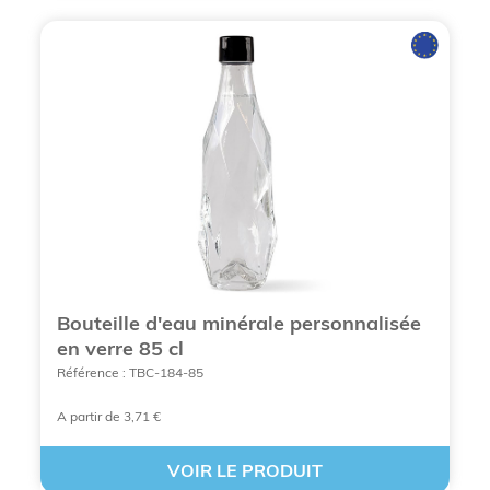
collaborateurs lors d'un onboarding ou d'un
séminaire renforce le sentiment
d'appartenance tout en harmonisant l'image
de marque dans vos locaux.
L'expertise historique de BCL Concept
: Fort
d'un savoir-faire depuis 1996, BCL Concept
sélectionne des matériaux certifiés (sans
BPA, acier inoxydable 18/8) pour garantir la
sécurité alimentaire et la satisfaction totale
des utilisateurs.
Bouteille d'eau minérale personnalisée
en verre 85 cl
Référence : TBC-184-85
A partir de 3,71 €
VOIR LE PRODUIT