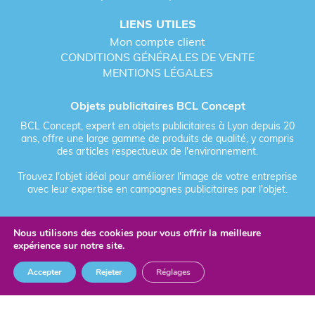
personnalisées BCL Concept
LIENS UTILES
Mon compte client
Voici une extension détaillée de la gamme de
CONDITIONS GÉNÉRALES DE VENTE
bouteilles d'eau personnalisées
proposées par
BCL
MENTIONS LÉGALES
Concept
. Ce tableau a été conçu pour offrir une
vision exhaustive des solutions disponibles,
Objets publicitaires BCL Concept
adaptées à chaque segment de votre clientèle et à
chaque budget marketing.
BCL Concept, expert en objets publicitaires à Lyon depuis 20
ans, offre une large gamme de produits de qualité, y compris
des articles respectueux de l'environnement.
Tableau comparatif des bouteilles
d'eau personnalisables BCL Concept
Trouvez l'objet idéal pour améliorer l'image de votre entreprise
avec leur expertise en campagnes publicitaires par l'objet.
Nous utilisons des cookies pour vous offrir la meilleure
Fièrement forgé par Les Vikings
expérience sur notre site.
© 2026 BCL Concept - Tous droits réservés - Objet Publicitaire
Accepter
Rejeter
Réglages