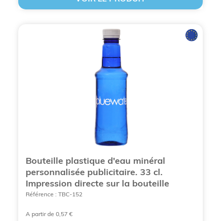
CONFIGUREZ VOTRE BOUTEILLE D’EAU
Bouteille plastique d'eau minéral
PERSONNALISABLE
personnalisée publicitaire. 33 cl.
Impression directe sur la bouteille
Référence : TBC-152
Pourquoi choisir les bouteilles
A partir de 0,57 €