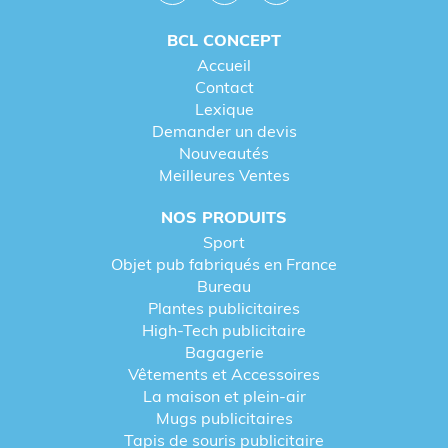
BCL CONCEPT
OPTEZ POUR UNE BOUTEILLE D’EAU À
Accueil
PERSONNALISER
Contact
Lexique
Demander un devis
Nouveautés
L'expertise BCL Concept : Une
Meilleures Ventes
sélection rigoureuse pour
NOS PRODUITS
chaque besoin
Sport
Objet pub fabriqués en France
Bureau
Pour satisfaire toutes les exigences, BCL Concept
Plantes publicitaires
propose une gamme étendue. Que vous cherchiez
High-Tech publicitaire
une
petite bouteille d’eau personnalisée
pour un
Bagagerie
événement sportif ou une
grande bouteille d’eau
Vêtements et Accessoires
personnalisable
pour équiper vos collaborateurs,
La maison et plein-air
nous avons la solution technique adaptée.
Mugs publicitaires
Tableau détaillé des bouteilles d'eau
Tapis de souris publicitaire