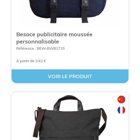
professionnels, événementiels et
commerciaux.
Les techniques de personnalisation
permettent un rendu durable et valorisant.
Besace publicitaire moussée
BCL Concept accompagne les entreprises
personnalisable
depuis plus de 25 ans dans le choix d’
objets
Référence : BEW-BWB1715
promotionnels
performants.
À partir de 3,61 €
VOIR LE PRODUIT