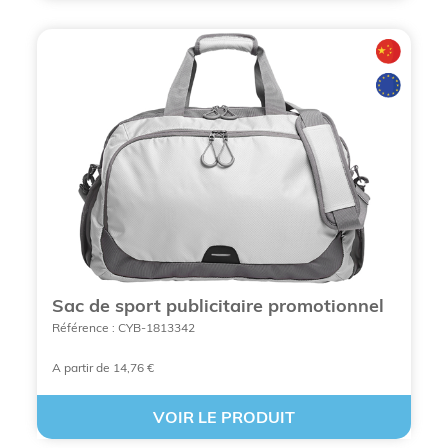
Choisir des
sacs et sacoches à bandoulière
personnalisés
permet de transformer un accessoire
utile en support de communication puissant.
Ils assurent une exposition répétée du logo
auprès d’un public varié.
Ils véhiculent une image professionnelle et
organisée.
Ils offrent un excellent rapport entre coût et
durée de visibilité.
Sac de sport publicitaire promotionnel
Référence : CYB-1813342
En tant qu’
objets publicitaires
, ils s’inscrivent dans
une logique de rentabilité à long terme, bien
A partir de 14,76 €
supérieure à celle de nombreux
goodies
personnalisés
à usage unique.
VOIR LE PRODUIT