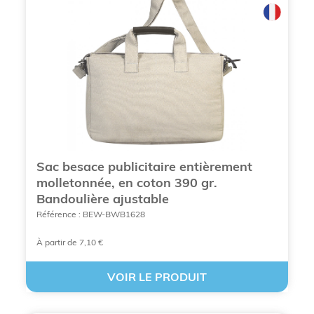
d'affaires
Les modèles proposés par
BCL Concept
permettent de répondre à tous les besoins, du
goodie publicitaire
événementiel au
cadeau
d’entreprise
premium.
Sac besace publicitaire entièrement
molletonnée, en coton 390 gr.
Bandoulière ajustable
Référence : BEW-BWB1628
À partir de 7,10 €
VOIR LE PRODUIT