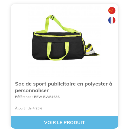
DÉCOUVREZ VOS SAC ET SACOCHE
PUBLICITAIRES À BANDOULIÈRE DÈS
MAINTENANT
Pourquoi opter pour des sacs et
Sac de sport publicitaire en polyester à
sacoches à bandoulière
personnaliser
personnalisés
Référence : BEW-BWB1636
À partir de 4,23 €
Les bénéfices marketing pour les
VOIR LE PRODUIT
entreprises