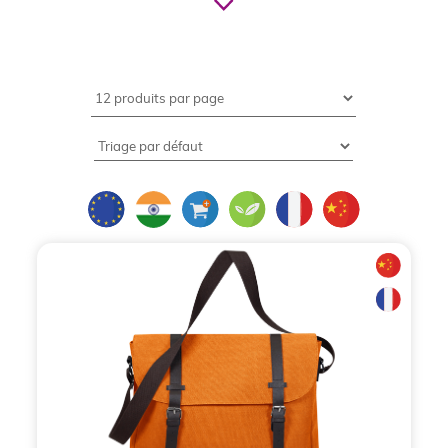
communication utiles,
visibles et durables
Dans l’univers de la
communication par l’objet
,
certains supports se démarquent par leur capacité
à conjuguer utilité quotidienne, visibilité prolongée
et image professionnelle. C’est précisément le cas
du
sac et sacoche publicitaires à bandoulière
,
devenus des incontournables des stratégies
marketing des entreprises. Fonctionnels,
confortables et facilement personnalisables, ils
s’imposent comme des
objets publicitaires
à forte
valeur ajoutée, aussi bien pour des opérations
événementielles que pour des
cadeaux
d’entreprise
à long terme.
Depuis 1996,
BCL Concept
,
fournisseur d’objets
publicitaires
reconnu en France, accompagne les
marques dans le choix de
sacs et sacoches à