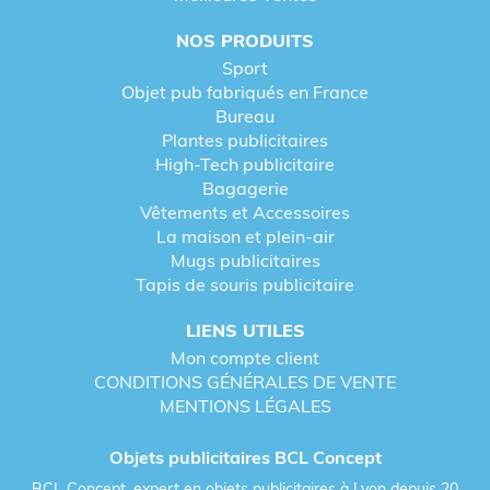
NOS PRODUITS
Sport
Les techniques de
Objet pub fabriqués en France
Bureau
personnalisation proposées par
Plantes publicitaires
BCL Concept
High-Tech publicitaire
Bagagerie
Vêtements et Accessoires
Les marquages les plus utilisés
La maison et plein-air
Mugs publicitaires
Tapis de souris publicitaire
BCL Concept,
expert en objets publicitaires
,
propose différentes techniques adaptées aux
sacs
LIENS UTILES
et sacoches publicitaires à bandoulière
:
Mon compte client
CONDITIONS GÉNÉRALES DE VENTE
La sérigraphie, idéale pour les logos simples
MENTIONS LÉGALES
et visibles.
Objets publicitaires BCL Concept
Le transfert numérique, parfait pour des
visuels complexes ou multicolores.
BCL Concept, expert en objets publicitaires à Lyon depuis 20