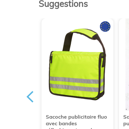
Suggestions
publicitaire
Sacoche publicitaire fluo
Sa
able grande
avec bandes
pu