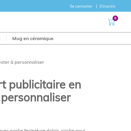
Se connecter
S'inscrire
0
t
Mug en céramique
ester à personnaliser
t publicitaire en
 personnaliser
vec poche fermeture éclair, poche pour