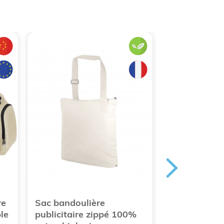
re
Sac bandoulière
Sac promoti
le
publicitaire zippé 100%
publicitaire 