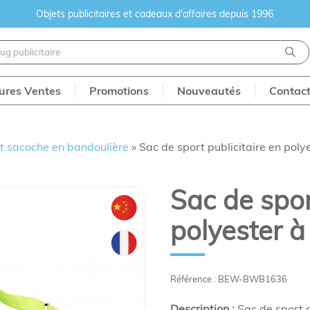
Objets publicitaires et cadeaux d'affaires depuis 1996
eures Ventes
Promotions
Nouveautés
Contac
t sacoche en bandoulière
»
Sac de sport publicitaire en poly
Sac de spor
polyester à
Référence : BEW-BWB1636
Description :
Sac de sport a