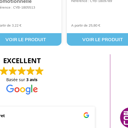
omotionnelle
Référence : CYB-1809789
érence : CYB-1805513
artir de 3,22 €
A partir de 25,80 €
VOIR LE PRODUIT
VOIR LE PRODUIT
EXCELLENT
Basée sur
3 avis
ret
mar
21/0