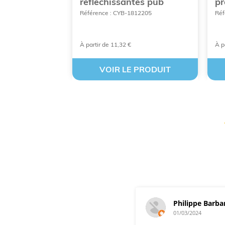
réflechissantes pub
pr
801676
Référence : CYB-1812205
Réf
À partir de 11,32 €
À p
 PRODUIT
VOIR LE PRODUIT
Philippe Barba
01/03/2024