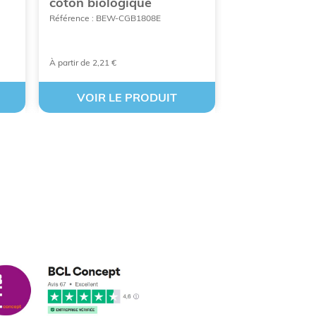
coton biologique
bandoulière
Référence : BEW-CGB1808E
Référence : PAS-N
À partir de 2,21 €
À partir de 6,22 €
VOIR LE PRODUIT
VOIR LE
cus leleu
3/2018