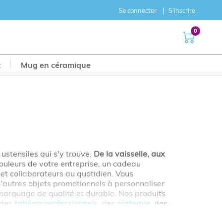
Se connecter
S'inscrire
0
t
Mug en céramique
 ustensiles qui s'y trouve.
De la vaisselle, aux
couleurs de votre entreprise, un cadeau
 et collaborateurs au quotidien. Vous
d'autres objets promotionnels à personnaliser
arquage de qualité et durable. Nos produits
 des
tabliers
professionnels
, des
plateaux
, des
 restaurant. Notre gamme de plateaux