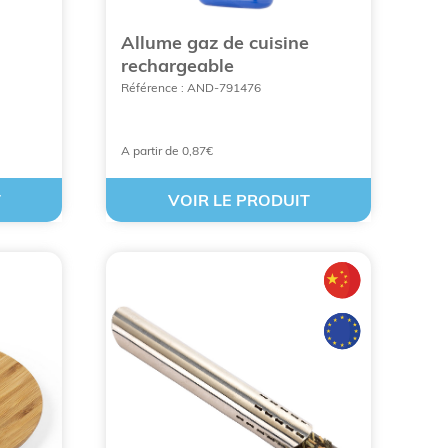
Allume gaz de cuisine
rechargeable
 comme une tasse à café, une bouteille, etc.
Référence : AND-791476
nnel
.
A partir de 0,87€
T
VOIR LE PRODUIT
entreprise. En offrant un ensemble de produits
 dans les esprits.
os prospects, en cadeaux d’affaires ou
n restaurant, dans un bar, etc. Ce qui vous