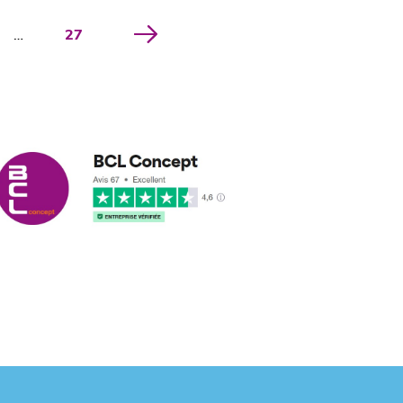
…
27
marcus leleu
21/03/2018
 conformes et délais
s