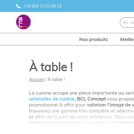
+33 (0)4 72 53 08 12
Nos produits
Meill
À table !
Accueil
/ À table !
La cuisine occupe une place importante au sein d
ustensiles de cuisine
, BCL Concept
vous propos
promotionnel à offrir pour
valoriser l'image de
trouverez une gamme très complète et sélection
et offrir de la part de votre entreprise. Tous n
s'adressent également au secteur de la
restau
ramasse-monnaie
, des
gobelets personnalisab