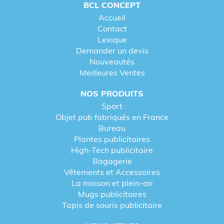
Stratégie marketing : à qui offrir
BCL CONCEPT
ces outils et à quelle occasion ?
Accueil
Contact
Lexique
La réussite de vos
objets promotionnels
dépend de
Demander un devis
la pertinence de la cible et du moment choisi pour
Nouveautés
l'offrir.
Meilleures Ventes
Les cibles privilégiées des goodies
NOS PRODUITS
outils
Sport
Objet pub fabriqués en France
Les professionnels du bâtiment et de
Bureau
l'artisanat
: Pour eux, le
mètre ruban BTP
ou
Plantes publicitaires
le
couteau multi-usage
sont des outils de
High-Tech publicitaire
travail quotidiens.
Bagagerie
Vêtements et Accessoires
Les clients du secteur immobilier
: Offrir un
kit
La maison et plein-air
d’outils en trousse aluminium
lors de la remise
Mugs publicitaires
des clés d'un nouveau logement est un geste
marketing d'une efficacité redoutable.
Tapis de souris publicitaire