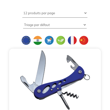
avec des objets utiles
Dans le secteur de la
communication par l'objet
,
l'utilité est le premier critère de mémorisation. Si un
stylo est un classique, les
outils publicitaires à
personnaliser
représentent une catégorie à part,
symbole de fiabilité, de technicité et d'aide
concrète au quotidien. Que ce soit pour un
dépannage rapide à la maison, un usage intensif
sur un chantier ou une activité créative au bureau,
l'outil est l'objet que l'on garde précieusement. En
apposant votre logo sur un
outil personnalisé
, vous
associez votre entreprise aux valeurs de
performance, de précision et de service.
Depuis 1996, BCL Concept s'impose comme
l'expert français des cadeaux d'affaires
et des
objets publicitaires
. Nous savons que pour marquer
l'esprit d'un client, l'objet doit non seulement être
esthétique, mais surtout répondre à un besoin réel.
À travers ce guide, découvrez comment les
goodies
outils personnalisables
peuvent devenir le socle de