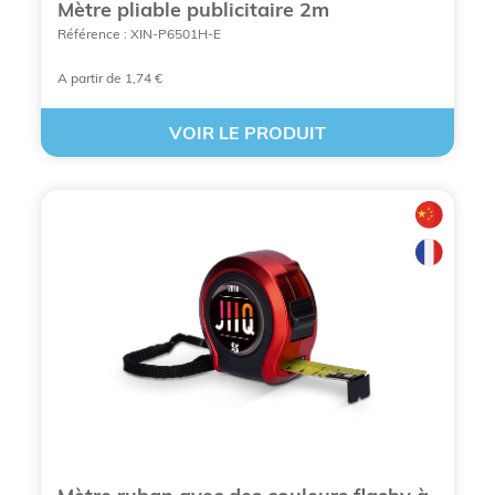
Mètre pliable publicitaire 2m
Référence : XIN-P6501H-E
Les
goodies outils personnalisés
bénéficient d'une
valeur perçue bien plus élevée que la moyenne.
A partir de 1,74 €
Recevoir un kit d'outils ou une ardoise numérique
est perçu comme un véritable
cadeau
, renforçant le
lien de confiance entre le donateur et le receveur.
VOIR LE PRODUIT
C'est un
objet promotionnel
conçu pour
récompenser et mettre en valeur son destinataire.
Une utilité qui engendre la gratitude
Lorsqu'un client utilise votre
goodie outil
personnalisé
pour réparer un meuble ou prendre
une mesure cruciale, il associe inconsciemment
votre marque à la solution de son problème. Cette
dimension psychologique est fondamentale dans la
communication par l'objet
: vous devenez l'allié
indispensable du quotidien.
La gamme BCL Concept : Une expertise technique
au service de votre marque