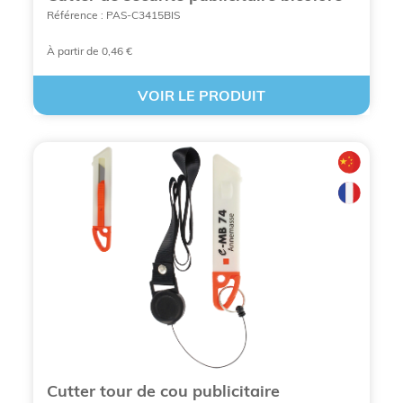
Une gamme diversifiée et moderne
: Le
Référence : PAS-C3415BIS
catalogue s'étend des outils traditionnels
(mètres, cutters) aux innovations numériques
À partir de 0,46 €
(ardoises LCD), permettant de moderniser
votre
communication par l'objet
.
VOIR LE PRODUIT
L'expertise certifiée BCL Concept
: Avec un
savoir-faire éprouvé depuis 1996, BCL
Concept sélectionne des outils ergonomiques
et sécurisés pour faire de chaque
cadeau
d'affaires
un gage de professionnalisme.
Cutter tour de cou publicitaire