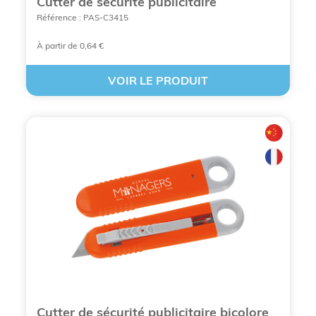
Cutter de sécurité publicitaire
Référence : PAS-C3415
Une image de marque synonyme de fiabilité
:
Offrir un
outil publicitaire à personnaliser
À partir de 0,64 €
(comme un kit en aluminium ou un mètre
ruban BTP) associe votre entreprise aux
VOIR LE PRODUIT
valeurs de précision, de solidité et de
compétence technique.
Des cibles variées et stratégiques
: Bien que
parfaits pour les secteurs du bâtiment et de
l'artisanat, ces
goodies outils
personnalisables
séduisent aussi le grand
public, les collaborateurs et les nouveaux
propriétaires immobiliers.
Une personnalisation résistante et esthétique
: BCL Concept utilise des techniques de
marquage durables telles que la gravure
laser sur métal ou la tampographie sur
surfaces courbes pour garantir que votre
identité visuelle reste nette malgré l'usure.
Cutter de sécurité publicitaire bicolore