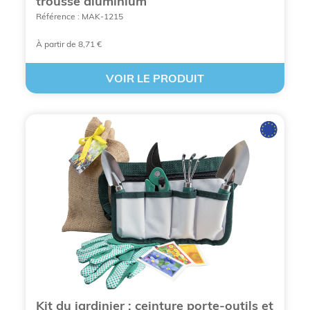
trousse aluminium
Référence : MAK-1215
À partir de 8,71 €
VOIR LE PRODUIT
CRÉEZ UN GOODIE OUTIL PERSONNALISÉ
Pourquoi les outils publicitaires
sont-ils des vecteurs de
communication redoutables ?
Kit du jardinier : ceinture porte-outils et