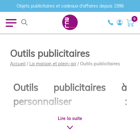
Objets publicitaires et cadeaux d'affaires depuis 1996
0
Outils publicitaires
Accueil
/
La maison et plein-air
/ Outils publicitaires
Outils publicitaires à
personnaliser :
construisez une image de
Lire la suite
marque solide et durable