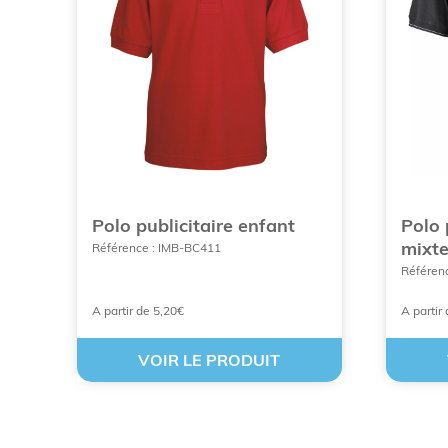
Pourquoi opter pour 
communication ?
Polo publicitaire enfant
Polo 
mixt
Référence : IMB-BC411
Référen
Le choix d'un
vêtement personnalisé
répond à 
votre arsenal marketing, vous investissez dans u
A partir de 5,20€
A partir
Un impact marketing et promoti
VOIR LE PRODUIT
Le premier avantage réside dans la mémorisat
un panneau publicitaire mobile. Contrairement à