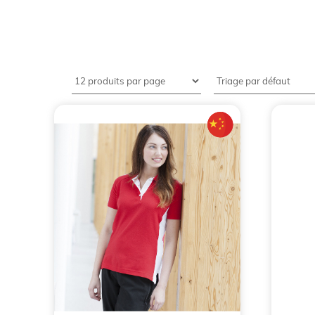
Dans le vaste univers de l’
objet publicitaire
,
frontière parfaite entre le décontracté du T-s
publicitaire
moderne. Pour une entreprise, choisi
vecteur de valeurs et un outil de cohésion puiss
Depuis 1996,
BCL Concept
accompagne les 
promotionnels
. Forts de notre expertise de pr
constant. Pourquoi cet engouement ? Comment 
cœur de l’expertise BCL Concept pour transfo