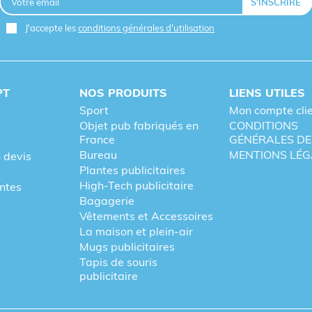
agement interne sous-estimé. Offrir un
polo personnalisé
J'accepte les
conditions générales d'utilisation
s couleurs de son entreprise si le vêtement est bien coupé et c
PT
NOS PRODUITS
LIENS UTILES
arentes tout en instaurant un code vestimentaire commun.
Sport
Mon compte cli
Objet pub fabriqués en
CONDITIONS
iqué en France
peut même ajouter une dimension éthique 
France
GÉNÉRALES DE
Bureau
MENTIONS LÉG
 devis
Plantes publicitaires
High-Tech publicitaire
entes
Bagagerie
Vêtements et Accessoires
La maison et plein-air
Mugs publicitaires
Tapis de souris
publicitaire