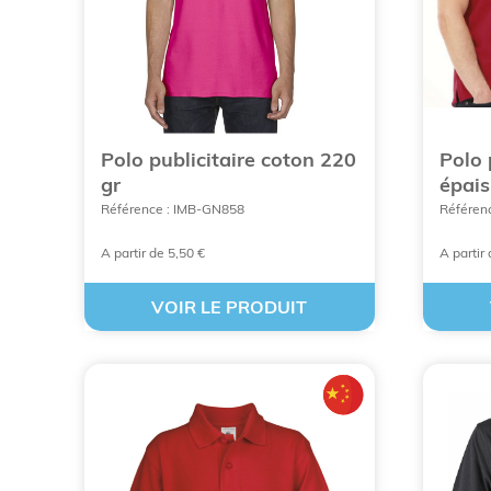
L'engagement écoresponsable
devient u
fabriqués en France
.
L'accompagnement de BCL Concept
, ex
logistique pour vos cadeaux d'affaires.
Polo publicitaire coton 220
Polo 
gr
épais
Référence : IMB-GN858
Référenc
A partir de 5,50 €
A partir
VOIR LE PRODUIT