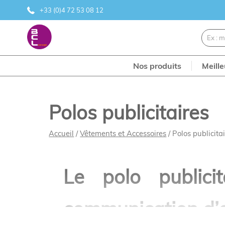
+33 (0)4 72 53 08 12
Nos produits
Meill
Polos publicitaires
Accueil
/
Vêtements et Accessoires
/ Polos publicita
Le polo publici
communication d’e