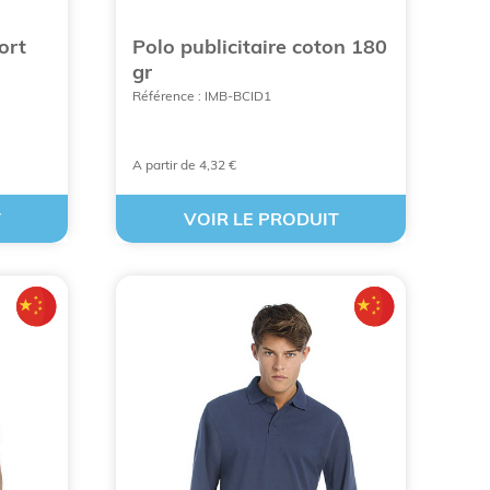
ort
Polo publicitaire coton 180
gr
Référence : IMB-BCID1
é et la chemise formelle, offrant une image de
A partir de 4,32 €
n un ambassadeur mobile et qualitatif de votre
T
VOIR LE PRODUIT
sistance exceptionnelle aux lavages et un rendu
 commandes en volume ou les logos complexes,
qui favorise le sentiment d'appartenance et
ons du col, déterminent la perception de valeur