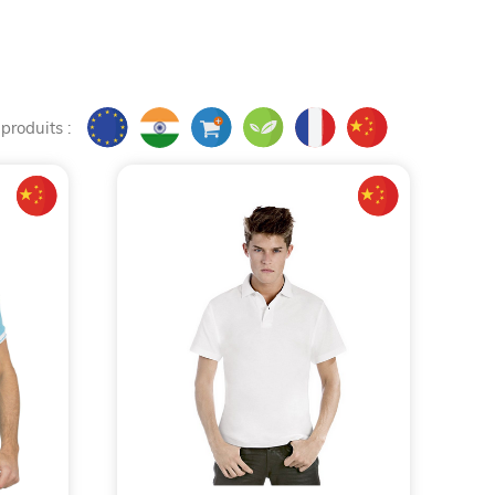
perdre de sa superbe, c’est bien le polo. À la
t imposé comme la pièce maîtresse du
textile
; c’est une véritable déclaration d’intention, un
 produits :
on de leurs
cadeaux d'affaires
et
vêtements
 mais l’attrait pour le
polo personnalisé
reste
privilégier ? Ce guide complet vous plonge au
re marque.