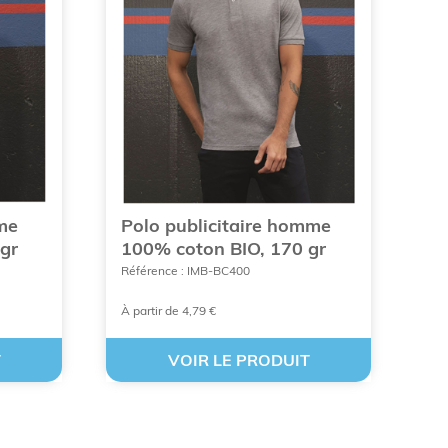
ur votre stratégie de
mme
Polo publicitaire homme
gr
100% coton BIO, 170 gr
Référence : IMB-BC400
 intégrant le
polo personnalisé avec logo
dans
À partir de 4,79 €
T
VOIR LE PRODUIT
te un
polo promotionnel personnalisé
, il devient
mps.