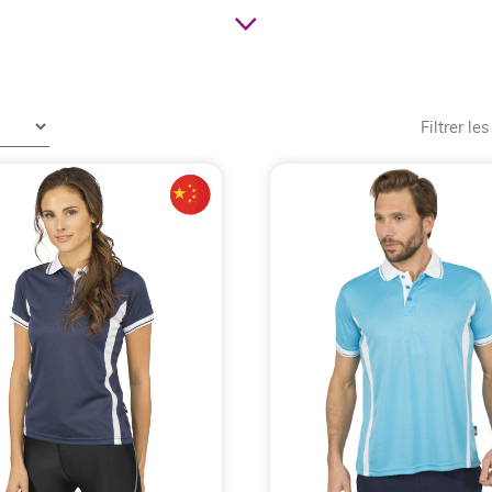
 s’il est un vêtement qui traverse les époques sans jamais 
hirt et le formalisme de la chemise, le
polo publicitaire
s’es
r ce vêtement ne se limite pas à habiller ses collaborateurs 
ant.
Filtrer les
professionnels dans la sélection et la personnalisati
ès de trois décennies, nous avons vu les tendances évoluer,
bien choisir son modèle ? Quelles techniques de marquage 
rmer un simple vêtement en un puissant ambassadeur de vot