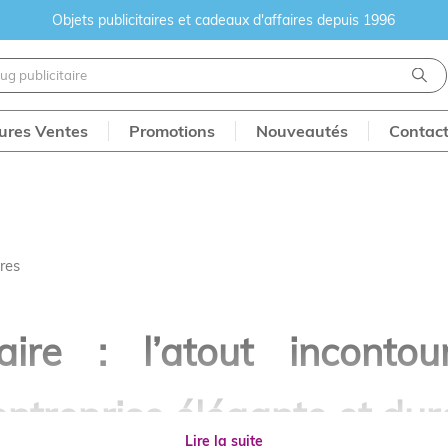
Objets publicitaires et cadeaux d'affaires depuis 1996
eures Ventes
Promotions
Nouveautés
Contac
ires
taire : l’atout inconto
ntreprise élégante et dur
Lire la suite