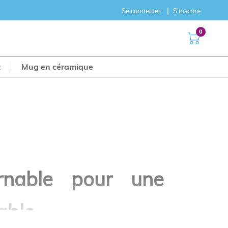
Se connecter
S'inscrire
0
t
Mug en céramique
urnable pour une
able