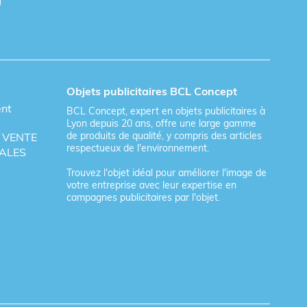
à ses salariés, c'est renforcer leur sentiment
onfortable.
Objets publicitaires BCL Concept
ent
BCL Concept, expert en objets publicitaires à
Lyon depuis 20 ans, offre une large gamme
et engagée qui résonne avec les valeurs des
de produits de qualité, y compris des articles
 VENTE
respectueux de l'environnement.
ALES
Trouvez l'objet idéal pour améliorer l'image de
votre entreprise avec leur expertise en
campagnes publicitaires par l'objet.