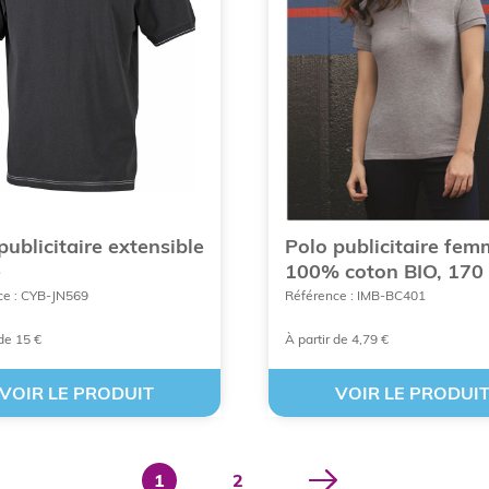
COMMANDER UN POLO PERSONNALISÉ POUR FEMME
des polos personnalisés po
publicitaire extensible
Polo publicitaire fe
e
100% coton BIO, 170 
ce : CYB-JN569
Référence : IMB-BC401
des enjeux multiples qui dépassent la simple esthétique. En
ne visibilité pérenne et qualitative.
 de 15 €
À partir de 4,79 €
onnel démultiplié
VOIR LE PRODUIT
VOIR LE PRODUI
ion de la marque. Lorsqu'un collaborateur ou un client por
 une publicité digitale éphémère, le textile dure dans le te
1
2