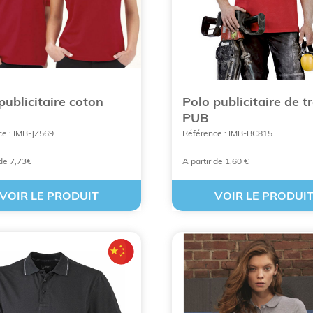
n levier de communication majeur, notamment à travers n
pert depuis 1996, vous garantit une sélection rigoureuse des
publicitaire coton
Polo publicitaire de t
PUB
e : IMB-JZ569
Référence : IMB-BC815
 de 7,73€
A partir de 1,60 €
VOIR LE PRODUIT
VOIR LE PRODUI