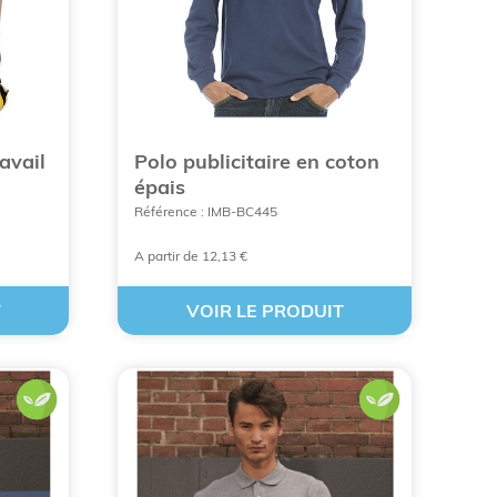
os gammes en coton biologique ou les modèles
 textiles et une maîtrise parfaite de la chaîne
ravail
Polo publicitaire en coton
épais
Référence : IMB-BC445
A partir de 12,13 €
T
VOIR LE PRODUIT