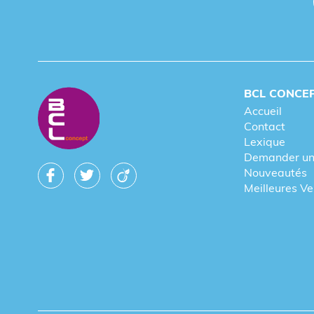
Le
vêtement publicitaire
est un outil de man
d'appartenance à une communauté.
Le collaborateur se sent fier de porter le
BCL CONCE
Il gomme les barrières hiérarchiques app
Accueil
Contact
L'utilisation d'un
polo personnalisé fabr
Lexique
employés actuels.
Demander un
Nouveautés
Meilleures V