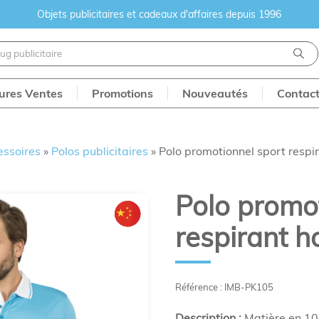
Objets publicitaires et cadeaux d'affaires depuis 1996
eures Ventes
Promotions
Nouveautés
Contac
essoires
»
Polos publicitaires
»
Polo promotionnel sport respi
Polo promot
respirant 
Référence : IMB-PK105
Description :
Matière en 100