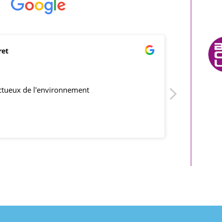
ret
mar
21/0
ectueux de l'environnement
produits co