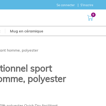
Se connecter
S'inscrire
0
t
Mug en céramique
rant homme, polyester
ionnel sport
homme, polyester
% polyester Quick Dry facilitant