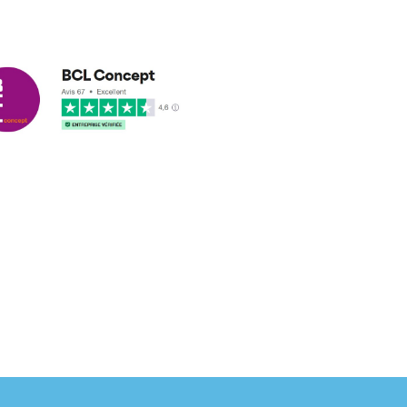
cus leleu
3/2018
nformes et délais respectés