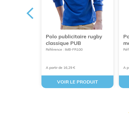
aire de
Polo publicitaire rugby
Po
classique PUB
ma
C815
Référence : IMB-FR100
Réf
A partir de 16,29 €
A p
 PRODUIT
VOIR LE PRODUIT