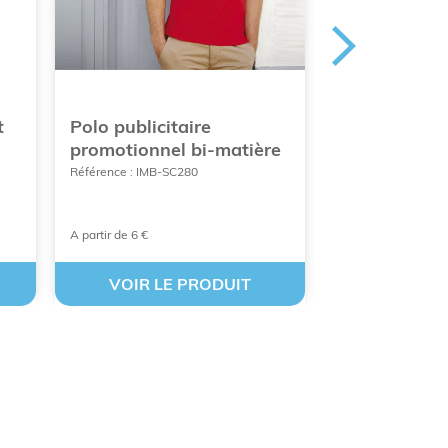
t
Polo publicitaire
Polo publici
promotionnel bi-matière
100% coton 
Référence : IMB-SC280
Référence : IMB-B
A partir de 6 €
À partir de 4,79 €
VOIR LE PRODUIT
VOIR LE