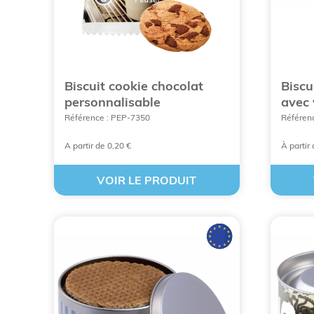
Un autre avantage, c'est que votre identité vis
un sachet transparent opaque, une boîte à pastil
Une grande variété de
friandises publicitaires
support marketing. Actuellement, les gommes d
avion, voiture, ampoule, étoile, bateau, moto, b
Biscuit cookie chocolat
Biscu
personnalisable
avec 
Référence : PEP-7350
Référen
A partir de 0,20 €
À partir
VOIR LE PRODUIT
VOIR TOU