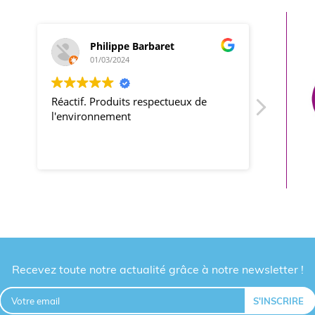
Philippe Barbaret
01/03/2024
TES NOS FRIANDISES PERSONNALISÉES PUBLICITAIRES
Réactif. Produits respectueux de
produits
l'environnement
respecté
ur la qualité des produits proposés tels que les
friandises pu
sonnalisables :
liser
Recevez toute notre actualité grâce à notre newsletter !
ires
ges