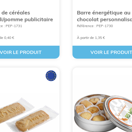
 de céréales
Barre énergétique au
i/pomme publicitaire
chocolat personnalis
ce : PEP-1731
Référence : PEP-1730
TES NOS FRIANDISES PERSONNALISÉES PUBLICITAIRES
 de 0,40 €
À partir de 1,35 €
VOIR LE PRODUIT
VOIR LE PRODUI
dée de friandises publicitaires plus utili
rsonnalisées
. Les bonbons publicitaires sont les plus utilisés 
s
sont un cadeau d’entreprise idéal surtout pour les clients o
mage reflète la valeur de l'entreprise. On peut les placer s
stand de salon professionnel ou même dans un magasin. Ce
ouvoir l'image de votre enseigne auprès d’un public bien cib
ion, un lancement d'un nouveau produit ou d'un nouveau pro