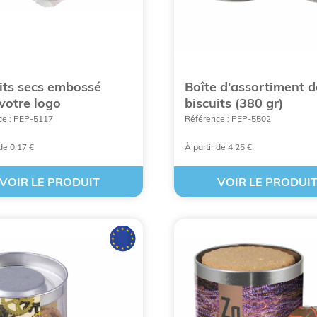
uelle sera partout, étant donné qu’elle est présente sur le 
les, ou une boîte clic-clac.
telles que les bonbons publicitaires sont à votre dispositio
e fruits personnalisés sont les plus populaires. Elles sont
askets, tour Eiffel. Un motif adapté à chaque occasion.
its secs embossé
Boîte d'assortiment d
votre logo
biscuits (380 gr)
ce : PEP-5117
Référence : PEP-5502
 de 0,17 €
À partir de 4,25 €
VOIR LE PRODUIT
VOIR LE PRODUI
TES NOS FRIANDISES PERSONNALISÉES PUBLICITAIRES