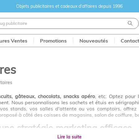
Objets publicitaires et cadeaux d'affaires depuis 1996
eures Ventes
Promotions
Nouveautés
Contac
ires
itaires
scuits, gâteaux, chocolats, snacks apéro
, etc. Optez pour
ent. Nous personnalisons les sachets et étuis en sérigraph
os stands, vos salles d'attente ou vos comptoirs, offrez 
proposé à côté des caisses de magasins, salon de coiffure, b
, une stratégie marketing efficace
Lire la suite