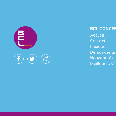
Identification signalétique publicitaire
Accessoires de sport promotionnels
Accessoires vélo publicitaires et promotio
Gourdes de sport personnalisables
BCL CONCE
Vêtements de sport publicitaires
Accueil
Contact
Sacs de sport personnalisables
Lexique
Accessoires high-tech sport publicitaires
Demander un
Nouveautés
Équipements de sport personnalisables
Meilleures V
Surligneurs publicitaires
Sets de table