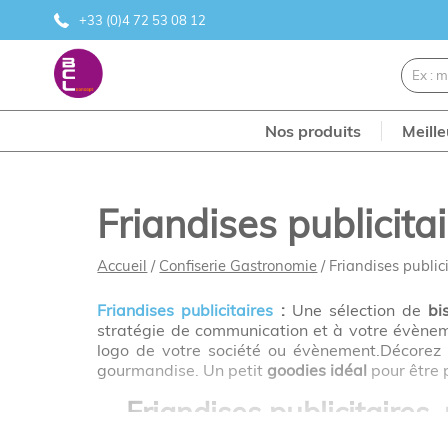
+33 (0)4 72 53 08 12
Nos produits
Meill
Friandises publicita
Accueil
/
Confiserie Gastronomie
/ Friandises public
Friandises publicitaires
:
Une sélection de
bi
stratégie de communication et à votre évènem
logo de votre société ou évènement.Décorez v
gourmandise. Un petit
goodies idéal
pour être 
Friandises publicitaires