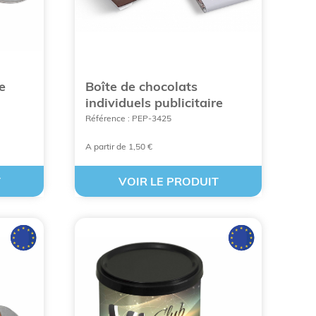
packaging du bonbon. Ça peut être une papillote,
n pour que vous puissiez choisir votre meilleur
 proposées en plusieurs formes : ourson, cœur,
e
Boîte de chocolats
individuels publicitaire
Référence : PEP-3425
A partir de 1,50 €
T
VOIR LE PRODUIT
 EN LIGNE