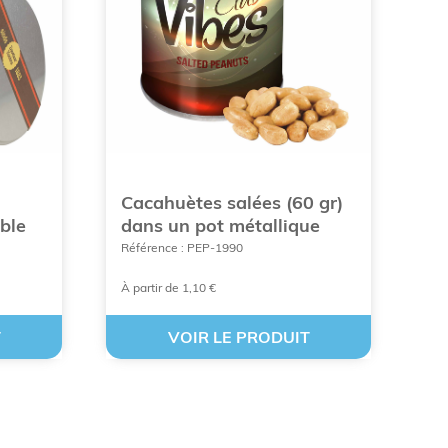
e communication efficaces et agréables pour les
t pour réussir une campagne de promotion en
ocolats publicitaires ou également de bonbons
Cacahuètes salées (60 gr)
ts sont assez originales pour plaire à tout le
s sociétés.
ble
dans un pot métallique
Référence : PEP-1990
aires
sont conservables, c’est pourquoi les logos
À partir de 1,10 €
T
VOIR LE PRODUIT