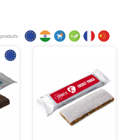
s dernières années, les
objets publicitaires
sont
 potentiels, les
friandises personnalisables
font
 produits :