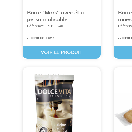
Barre "Mars" avec étui
Barre
personnalisable
muesl
Référence : PEP-1640
Référen
VOIR TOU
A partir de 1,65 €
À partir
VOIR LE PRODUIT
Les bonbons publicitaires : une i
Le choix est large en matière de
friandises pe
fondants, pétillants. Les
friandises publicitaire
Un
sachet de bonbons personnalisés
à votre i
réception, dans la salle d'attente, dans un 
inaperçus.
Ces petites
friandises personnalisées
vont prom
les distribuer pendant une opération de promot