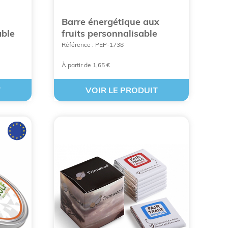
Barre énergétique aux
able
fruits personnalisable
Référence : PEP-1738
 EN LIGNE
À partir de 1,65 €
T
VOIR LE PRODUIT
sées pour une valeur sûre
: sucrés, fruités, mentholés, acidulés, croquants,
u prospects gourmets.
ur le comptoir de la réception d'un hôtel, à la
 qui est sûr, c'est que ces goodies resteront
lé. En petit format et à petit prix, vous pouvez
jet.