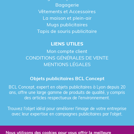
conseiller pour mener à bien votre projet. Sur notre
Bagagerie
site internet, vous trouverez d’abord des idées pour
Vêtements et Accessoires
constituer votre projet. Ensuite, après une première
La maison et plein-air
prise en main de votre concept publicitaire, vous
Mugs publicitaires
vous verrez attribuer un conseiller personnel. Avec
Tapis de souris publicitaire
lui, vous reverrez les détails de votre projet. Il vous
conseillera sur les meilleurs moyens de concrétiser
LIENS UTILES
votre projet, selon vos critères et votre idée
Mon compte client
originale.
CONDITIONS GÉNÉRALES DE VENTE
En choisissant de collaborer avec
BCL Concept
,
MENTIONS LÉGALES
vous entrez dans une démarche engagée. En effet,
BCL Concept est une entreprise qui se sent
Objets publicitaires BCL Concept
totalement concernée par les questions
BCL Concept, expert en objets publicitaires à Lyon depuis 20
écologiques. Aussi, nous mettons à votre
ans, offre une large gamme de produits de qualité, y compris
disposition une large gamme de produits
des articles respectueux de l'environnement.
publicitaires issus du développement durable et
écologiques.
Trouvez l'objet idéal pour améliorer l'image de votre entreprise
avec leur expertise en campagnes publicitaires par l'objet.
Découvrez nos autres objets publicitaires
personnalisables :
Nous utilisons des cookies pour vous offrir la meilleure