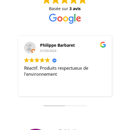
couleurs, le format de texte d’image que vous
souhaitez.
Basée sur
3 avis
Philippe Barbaret
01/03/2024
Réactif. Produits respectueux de
produ
l'environnement