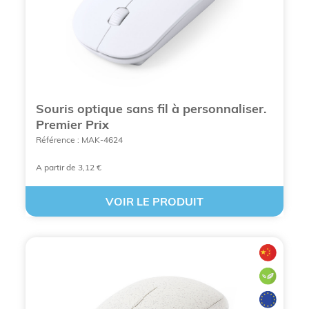
marque sera alors visible par le plus grand
nombre.
De plus, ce type d’objet est classé parmi les
produits intemporels, idéaux donc pour porter vos
couleurs. Et nos
objets publicitaires
sont de grande
qualité. Tout ceci a été pensé pour faire durer votre
communication dans le temps.
Souris optique sans fil à personnaliser.
Premier Prix
Référence : MAK-4624
A partir de 3,12 €
VOIR LE PRODUIT