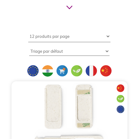
(sérigraphie, quadrichromie, marquage à chaud,
tampographie, etc.).Depuis les avancées
technologiques qui ont permis l’impression sur tout
type de support, les goodies en tout genre ont
envahi la communication d’entreprise. Vous
trouverez assurément, sur le marché le produit qui
fera votre bonheur, mais surtout celui de vos
prospects, clients et collaborateurs. Les
accessoires pour ordinateur personnalisables
font
partie des objets publicitaires d’utilité
quotidienne.Différentes matières (plastique,
feutrine, PVC, matière recyclées, néoprène.),
différentes formes et différentes couleurs,
découvrez toute la gamme BCL et sélectionnez les
étuis qui vous conviennent pour afficher au mieux
votre logo, véhiculer vos messages et promouvoir
l'image de votre entreprise. Liste non-exhaustive,
interrogez-nous pour plus de modèles de pochettes
de protection publicitaires (
04 72 53 08
12
)Découvrez toutes nos coques personnalisées
pour smartphones : Apple, HTC, Samsung, Sony
Xperia, LG, Wiko, BlackBerry, Nokia, Motorola. Des
coques publicitaires en plastique, silicone,