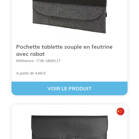
Pochette tablette souple en feutrine
avec rabat
Référence : CYB-1809117
VOIR TOUS NOS ACCESSOIRES POUR
A partir de 4,68 €
ORDINATEUR PERSONNALISÉS PUBLICITAIRES
EN LIGNE
VOIR LE PRODUIT
Les accessoires pour ordinateur
personnalisables pour représenter
votre marque