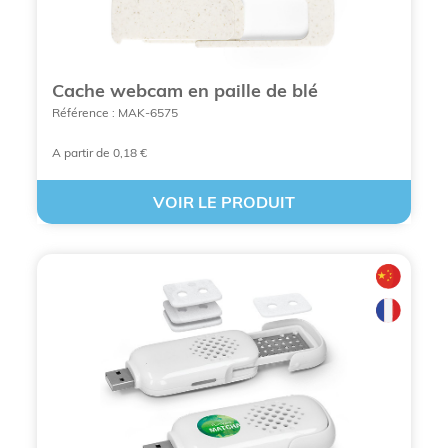
aluminium avec le message, les couleurs et logo de
votre choix.Protégez les smartphones de vos
clients en offrant un cadeau d'affaires utile : faites
votre choix parmi nos coques promotionnelles!
Cache webcam en paille de blé
Référence : MAK-6575
Une question sur un modèle ? prix ?
personnalisation? contactez-nous au 0472530812
A partir de 0,18 €
ou demandez votre devis en ligne gratuit : Réponse
rapide !
VOIR LE PRODUIT
Accessoires pour