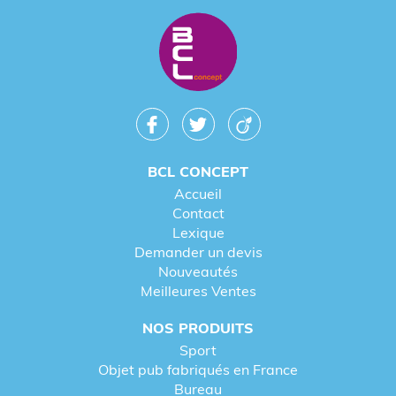
La variété des formes permet de cibler
précisément l'audience (sportifs, amateurs de
vin, professionnels de bureau).
Une image de marque moderne et
responsable
BCL CONCEPT
L'utilisation de
verres personnalisables
Accueil
réutilisables lors de vos événements montre
Contact
votre engagement en faveur de
Lexique
l'environnement (RSE).
Demander un devis
La suppression des gobelets jetables au
Nouveautés
profit de
verres personnalisés avec logo
en
Meilleures Ventes
interne fédère vos collaborateurs autour de
valeurs durables.
NOS PRODUITS
Sport
Objet pub fabriqués en France
Bureau