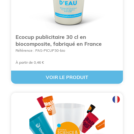
incluse)
Gobelet à
Bureaux, c
café avec
Noir, Blanc,
25 cl / 35
shops
couvercle
Gris, Bleu
cl
emporter
(Take-away)
Ecocup publicitaire 30 cl en
biocomposite, fabriqué en France
Verre à
Cadeaux
whisky gravé
20 cl / 30
Référence : PAS-PICUP30-bio
Transparent
d'entrepris
(Double
cl
VIP, spirit
paroi)
À partir de 0,46 €
Ensemble de
Cadeau de
Transparent
Set
VOIR LE PRODUIT
2 verres avec
d'année,
et Bois
complet
sous-verre
fidélisation
Séminaires
Distributeur
3 Litres
buffets,
à boisson
Transparent
(fontaine)
événement
avec 4 verres
outdoor
Pinte de
Festivals,
bière grand
Transparent
60 cl
retransmis