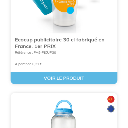
format
sportives
Verre
Soirées, 
Transparent,
4 cl / 12
"Shooter" ou
de nu
Opaque
cl
Galopin
dégustatio
Verre à
Hôtellerie,
Ecocup publicitaire 30 cl fabriqué en
cocktail
Transparent
33 cl
cocktail
France, 1er PRIX
"Long Drink"
bienvenue
Référence : PAS-PICUP30
Fontain
Gobelet
Blanc,
eau, u
À partir de 0,21 €
personnalisé
Marron
20 cl
unique
jetable éco
(Kraft)
bureautiq
VOIR LE PRODUIT
Verre à eau
Équipemen
Transparent,
design
25 cl
salles
Teinté
scandinave
réunion