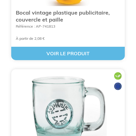
personnalisés :
Bocal vintage plastique publicitaire,
Un support de communication pérenne
: Le
couvercle et paille
verre personnalisé se distingue par sa
Référence : AP-741813
longévité exceptionnelle, offrant une visibilité
quotidienne à votre marque au cœur du foyer
À partir de 2,08 €
ou du bureau de vos cibles.
VOIR LE PRODUIT
L'expertise historique de BCL Concept
: En
tant que
fournisseur d'objets publicitaires
depuis 1996
, BCL Concept garantit un savoir-
faire technique éprouvé et une sélection
rigoureuse des matériaux.
Une gamme ultra-complète
: Le catalogue
propose des solutions pour chaque usage, du
gobelet réutilisable pour les événements au
verre en cristal haut de gamme pour les
cadeaux d'affaires
.
La maîtrise des techniques de marquage
:
Que ce soit par sérigraphie, gravure laser