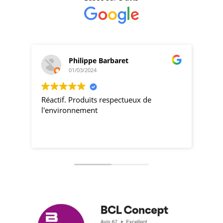
Philippe Barbaret
01/03/2024
Réactif. Produits respectueux de
pro
l'environnement