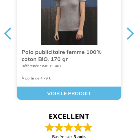
Polo publicitaire femme 100%
P
coton BIO, 170 gr
Ré
Référence : IMB-BC401
À partir de 4,79 €
A 
VOIR LE PRODUIT
EXCELLENT
Basée sur
3 avis