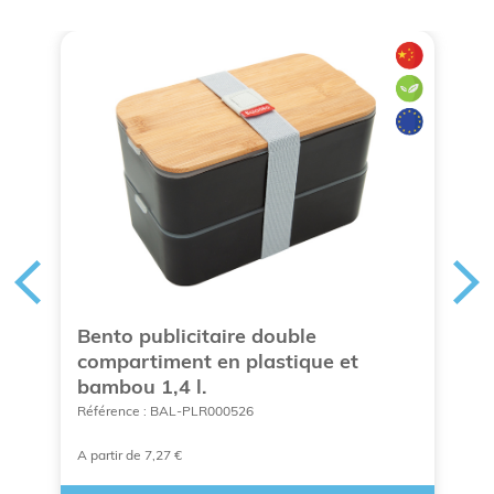
Bento publicitaire double
L
compartiment en plastique et
e
bambou 1,4 l.
c
Référence : BAL-PLR000526
Ré
A partir de 7,27 €
A 