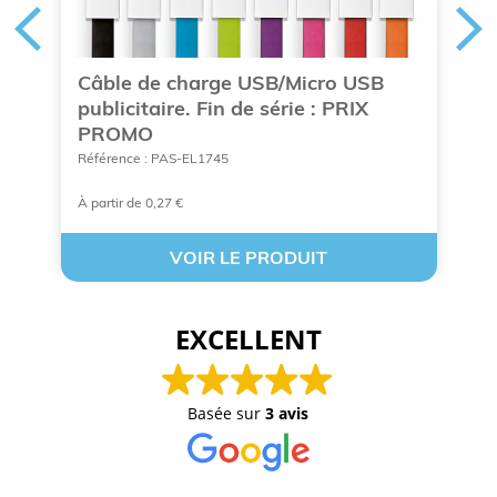
e
Câble de charge USB/Micro USB
C
e
publicitaire. Fin de série : PRIX
a
PROMO
Ré
Référence : PAS-EL1745
À partir de 0,27 €
A 
VOIR LE PRODUIT
EXCELLENT
Basée sur
3 avis