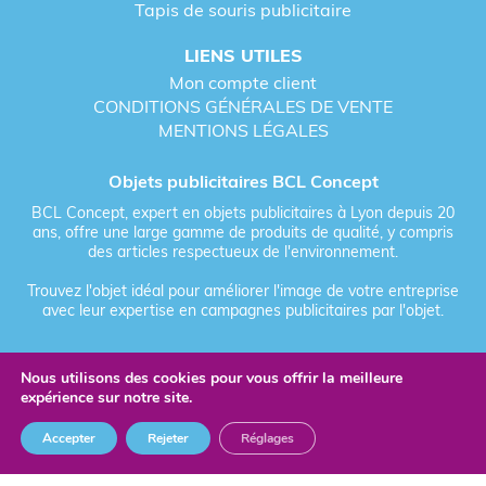
Tapis de souris publicitaire
LIENS UTILES
Mon compte client
CONDITIONS GÉNÉRALES DE VENTE
MENTIONS LÉGALES
Objets publicitaires BCL Concept
BCL Concept, expert en objets publicitaires à Lyon depuis 20
ans, offre une large gamme de produits de qualité, y compris
des articles respectueux de l'environnement.
Trouvez l'objet idéal pour améliorer l'image de votre entreprise
avec leur expertise en campagnes publicitaires par l'objet.
Nous utilisons des cookies pour vous offrir la meilleure
Fièrement forgé par Les Vikings
expérience sur notre site.
© 2026 BCL Concept - Tous droits réservés - Objet Publicitaire
Accepter
Rejeter
Réglages