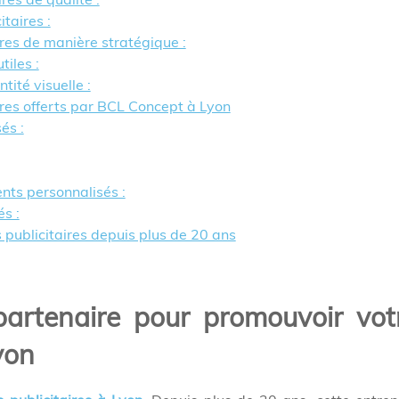
taires :
ires de manière stratégique :
tiles :
tité visuelle :
aires offerts par BCL Concept à Lyon
és :
ents personnalisés :
s :
 publicitaires depuis plus de 20 ans
artenaire pour promouvoir vot
yon