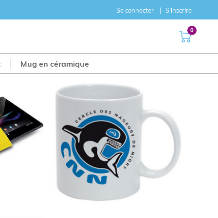
Se connecter
S'inscrire
0
t
Mug en céramique