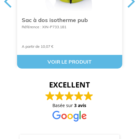
L.
Sac à dos isotherme pub
P
Référence : XIN-P733.181
Ré
A partir de 10,07 €
À 
VOIR LE PRODUIT
EXCELLENT
Basée sur
3 avis