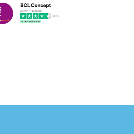
cus leleu
3/2018
nformes et délais respectés