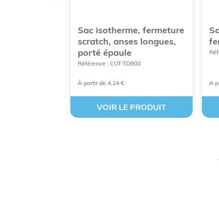
ermos
Sac isotherme, fermeture
Sa
0,5 L. Existe
scratch, anses longues,
fe
s
porté épaule
Réf
30.111
Référence : COT-TD900
À partir de 4,24 €
A p
 PRODUIT
VOIR LE PRODUIT