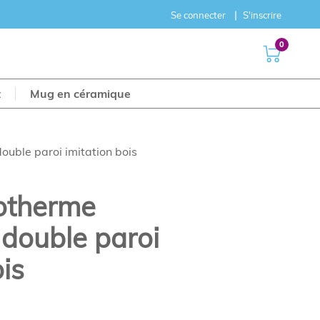
Se connecter
S'inscrire
0
t
Mug en céramique
double paroi imitation bois
sotherme
e double paroi
is