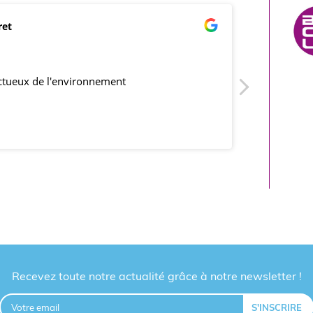
ret
mar
21/0
ectueux de l'environnement
produits co
Recevez toute notre actualité grâce à notre newsletter !