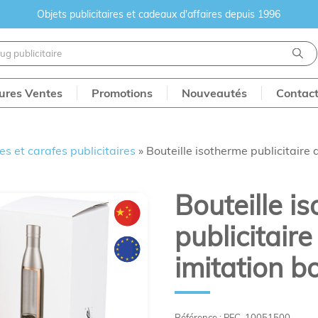
Objets publicitaires et cadeaux d'affaires depuis 1996
eures Ventes
Promotions
Nouveautés
Contac
les et carafes publicitaires
»
Bouteille isotherme publicitaire 
Bouteille i
publicitair
imitation bo
Référence : PFC-10051500