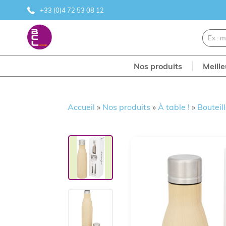
+33 (0)4 72 53 08 12
Nos produits
Meill
Accueil
»
Nos produits
»
À table !
»
Bouteil