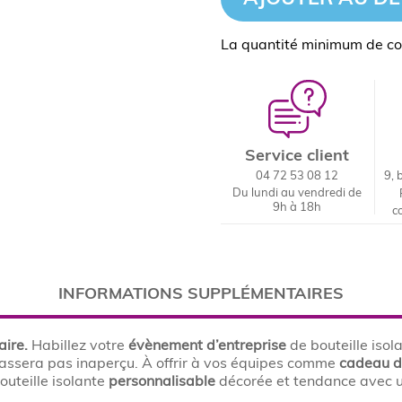
La quantité minimum de c
Service client
04 72 53 08 12
9, 
Du lundi au vendredi de
9h à 18h
c
INFORMATIONS SUPPLÉMENTAIRES
aire.
Habillez votre
évènement d’entreprise
de bouteille isol
assera pas inaperçu. À offrir à vos équipes comme
cadeau d
outeille isolante
personnalisable
décorée et tendance avec u