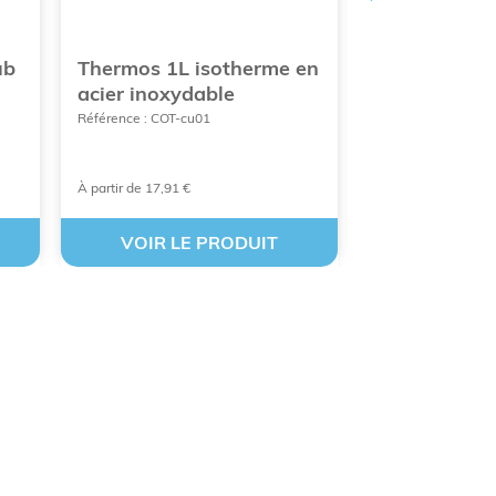
ub
Thermos 1L isotherme en
Panier isoth
acier inoxydable
Référence : GIV-75
Référence : COT-cu01
À partir de 17,91 €
À partir de 10,98 €
VOIR LE PRODUIT
VOIR LE