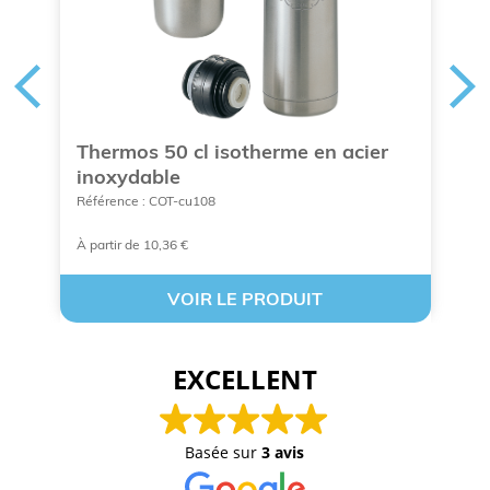
Thermos 50 cl isotherme en acier
D
inoxydable
p
Référence : COT-cu108
Ré
À partir de 10,36 €
À 
VOIR LE PRODUIT
EXCELLENT
Basée sur
3 avis