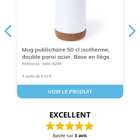
Mug publicitaire 50 cl isotherme,
G
double paroi acier. Base en liège.
5
Référence : MAK-6299
Ré
À partir de 8,32 €
A 
VOIR LE PRODUIT
EXCELLENT
Basée sur
3 avis