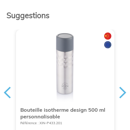
Suggestions
Bouteille isotherme design 500 ml
S
personnalisable
à
Référence : XIN-P433.201
Ré