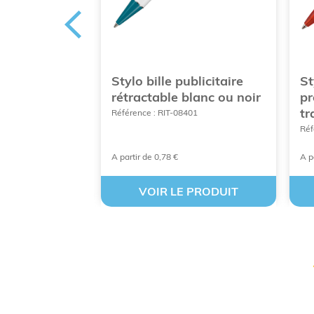
promotionnel
Stylo bille publicitaire
St
rotative
rétractable blanc ou noir
pr
tr
Référence : RIT-08401
086
Réf
A partir de 0,78 €
A p
 PRODUIT
VOIR LE PRODUIT