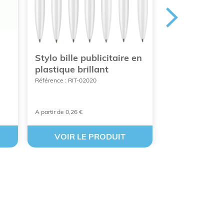
Stylo bille publicitaire en
Stylo bille p
plastique brillant
opaque à cli
Référence : RIT-02020
Référence : RIT-07
A partir de 0,26 €
A partir de 0,76 €
VOIR LE PRODUIT
VOIR LE