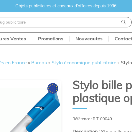
Objets publicitaires et cadeaux d'affaires depuis 1996
eures Ventes
Promotions
Nouveautés
Contac
és en France
»
Bureau
»
Stylo économique publicitaire
»
Stylo
Stylo bille 
plastique 
Référence : RIT-00040
Description :
Stylo bille en