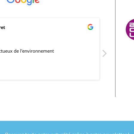
ret
mar
21/0
ectueux de l'environnement
produits co