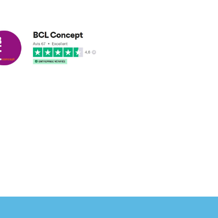
cus leleu
3/2018
nformes et délais respectés