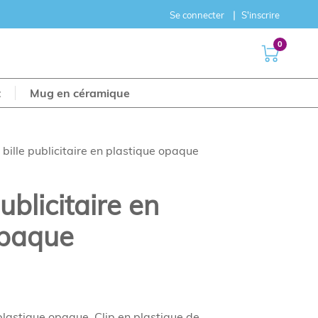
Se connecter
S'inscrire
0
t
Mug en céramique
 bille publicitaire en plastique opaque
publicitaire en
opaque
 plastique opaque. Clip en plastique de