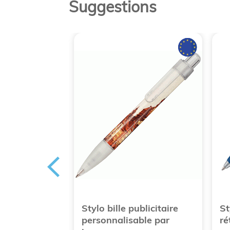
Suggestions
ublicitaire en
Stylo bille publicitaire
St
llant
personnalisable par
ré