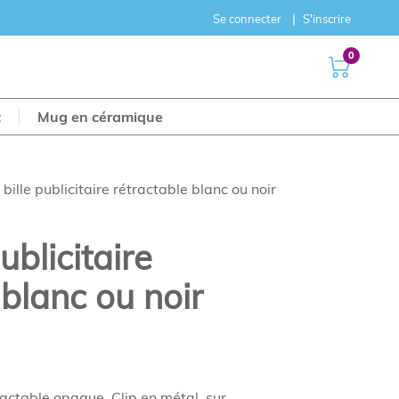
Se connecter
S'inscrire
0
t
Mug en céramique
 bille publicitaire rétractable blanc ou noir
ublicitaire
 blanc ou noir
ractable opaque. Clip en métal, sur