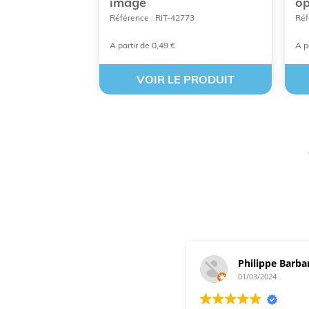
image
o
020
Référence : RIT-42773
Réf
A partir de 0,49 €
A p
 PRODUIT
VOIR LE PRODUIT
Philippe Barba
01/03/2024