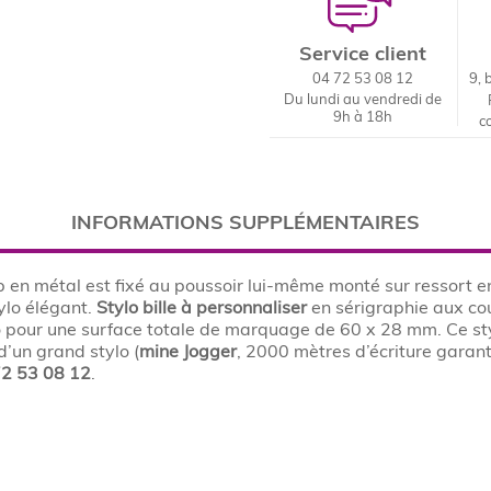
Service client
04 72 53 08 12
9, 
Du lundi au vendredi de
9h à 18h
c
INFORMATIONS SUPPLÉMENTAIRES
p en métal est fixé au poussoir lui-même monté sur ressort e
tylo élégant.
Stylo bille à personnaliser
en sérigraphie aux cou
 pour une surface totale de marquage de 60 x 28 mm. Ce stylo
d’un grand stylo (
mine Jogger
, 2000 mètres d’écriture garant
72 53 08 12
.