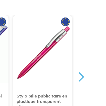
l
Stylo bille publicitaire en
Stylo bille p
plastique transparent
rétractable