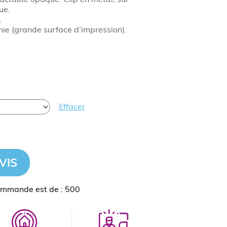
ue.
.
ie (grande surface d’impression).
Effacer
VIS
ommande est de : 500