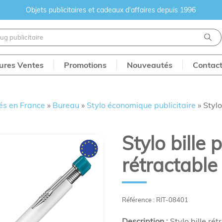
Objets publicitaires et cadeaux d'affaires depuis 1996
eures Ventes
Promotions
Nouveautés
Contac
és en France
»
Bureau
»
Stylo économique publicitaire
»
Stylo
Stylo bille p
rétractable
Référence : RIT-08401
Description :
Stylo bille rét