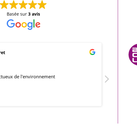
Basée sur
3 avis
ret
mar
21/0
ectueux de l'environnement
produits co