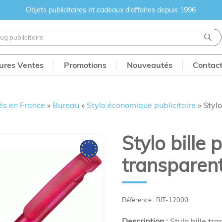
Objets publicitaires et cadeaux d'affaires depuis 1996
eures Ventes
Promotions
Nouveautés
Contac
és en France
»
Bureau
»
Stylo économique publicitaire
»
Stylo
Stylo bille p
transparen
Référence : RIT-12000
Description :
Stylo bille tra