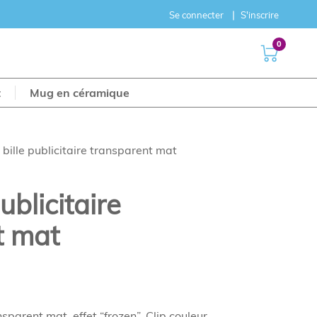
Se connecter
S'inscrire
0
t
Mug en céramique
 bille publicitaire transparent mat
ublicitaire
t mat
nsparent mat, effet “frozen”. Clip couleur