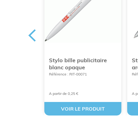
blicitaire
Stylo bille publicitaire
St
opaque
blanc opaque
ar
Référence : RIT-00071
Réf
900
A partir de 0,25 €
A p
 PRODUIT
VOIR LE PRODUIT