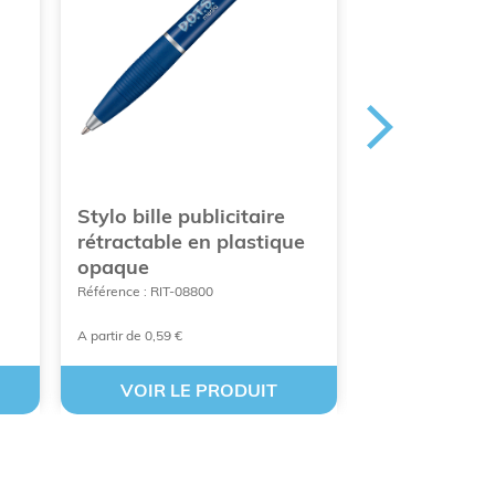
Stylo bille publicitaire
Stylo bille p
rétractable en plastique
clip aimanté
opaque
Référence : RIT-00
Référence : RIT-08800
A partir de 0,59 €
A partir de 0,83 €
VOIR LE PRODUIT
VOIR LE