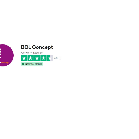
cus leleu
3/2018
nformes et délais respectés