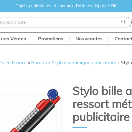
Objets publicitaires et cadeaux d'affaires depuis 1996
eures Ventes
Promotions
Nouveautés
Contac
és en France
»
Bureau
»
Stylo économique publicitaire
»
Stylo
Stylo bille 
ressort mét
publicitaire