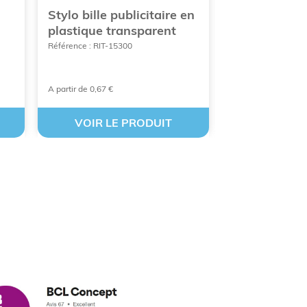
Stylo bille publicitaire en
Stylo bille p
plastique transparent
argenté laq
Référence : RIT-15300
Référence : RIT-52
A partir de 0,67 €
A partir de 0,43 €
VOIR LE PRODUIT
VOIR LE