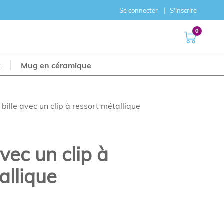
Se connecter
S'inscrire
0
t
Mug en céramique
 bille avec un clip à ressort métallique
avec un clip à
allique