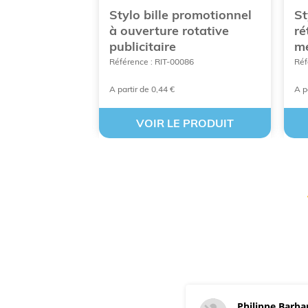
promotionnel
Stylo bille promotionnel
St
blicitaire
à ouverture rotative
ré
publicitaire
mé
910
Référence : RIT-00086
Réf
A partir de 0,44 €
A p
 PRODUIT
VOIR LE PRODUIT
Philippe Barbaret