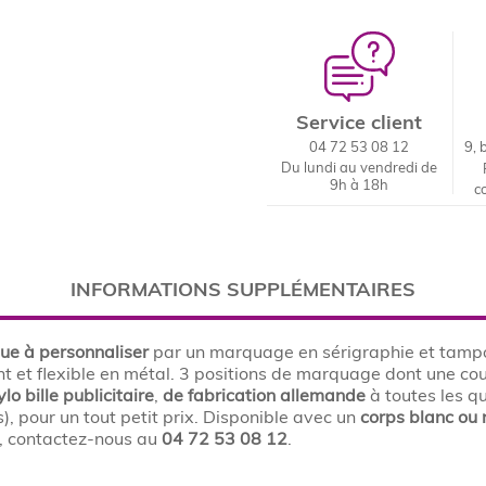
Service client
04 72 53 08 12
9, 
Du lundi au vendredi de
9h à 18h
c
INFORMATIONS SUPPLÉMENTAIRES
que à personnaliser
par un marquage en sérigraphie et tamp
ant et flexible en métal. 3 positions de marquage dont une co
ylo bille publicitaire
,
de fabrication allemande
à toutes les qu
), pour un tout petit prix. Disponible avec un
corps blanc ou 
s, contactez-nous au
04 72 53 08 12
.