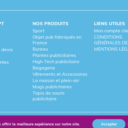
PT
NOS PRODUITS
LIENS UTILES
Sport
Mon compte cli
Objet pub fabriqués en
CONDITIONS
France
GÉNÉRALES DE
Bureau
MENTIONS LÉG
 devis
Plantes publicitaires
High-Tech publicitaire
entes
Bagagerie
Vêtements et Accessoires
La maison et plein-air
Mugs publicitaires
Tapis de souris
publicitaire
re
Fièrement forgé par Les Vikings
offrir la meilleure expérience sur notre site.
Accepter