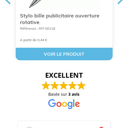
e
Stylo bille publicitaire ouverture
S
rotative
m
Référence : RIT-00118
Ré
A partir de 0,44 €
A 
VOIR LE PRODUIT
EXCELLENT
Basée sur
3 avis