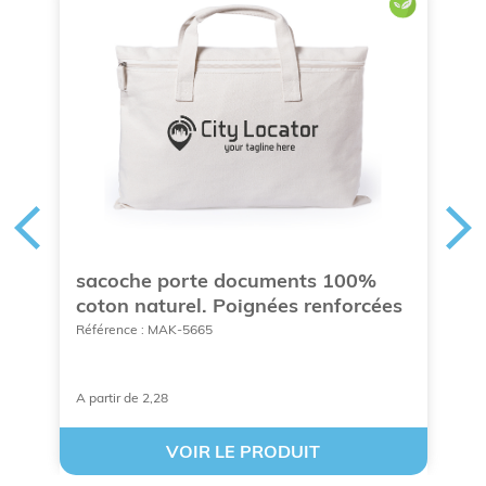
sacoche porte documents 100%
S
coton naturel. Poignées renforcées
p
Référence : MAK-5665
Ré
A partir de 2,28
A 
VOIR LE PRODUIT