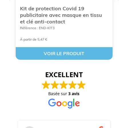
Kit de protection Covid 19
B
nt
publicitaire avec masque en tissu
p
et clé anti-contact
Ré
Référence : END-KIT3
À partir de 5,47 €
Su
VOIR LE PRODUIT
EXCELLENT
Basée sur
3 avis