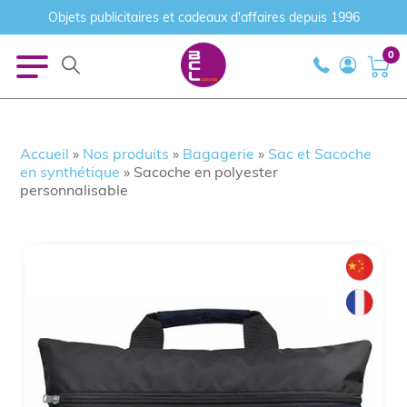
Objets publicitaires et cadeaux d'affaires depuis 1996
0
Accueil
»
Nos produits
»
Bagagerie
»
Sac et Sacoche
en synthétique
»
Sacoche en polyester
personnalisable