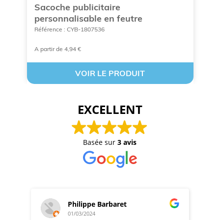
Sacoche publicitaire
P
s
personnalisable en feutre
P
Référence : CYB-1807536
Ré
A partir de 4,94 €
À 
VOIR LE PRODUIT
EXCELLENT
Basée sur
3 avis
Philippe Barbaret
01/03/2024