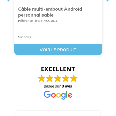
Câble multi-embout Android
C
personnalisable
p
P
Référence : BWE-ACC1811
Ré
Sur devis
À 
VOIR LE PRODUIT
EXCELLENT
Basée sur
3 avis