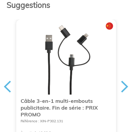
Suggestions
Câble 3-en-1 multi-embouts
C
publicitaire. Fin de série : PRIX
p
PROMO
Ré
Référence : XIN-P302.131