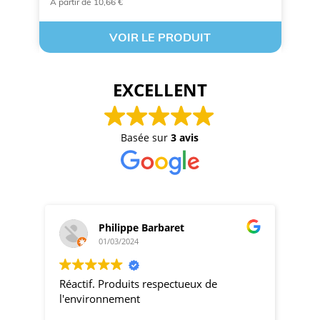
À partir de 10,66 €
Su
VOIR LE PRODUIT
EXCELLENT
Basée sur
3 avis
Philippe Barbaret
01/03/2024
Réactif. Produits respectueux de
pro
l'environnement