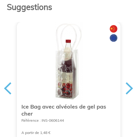
Suggestions
Ice Bag avec alvéoles de gel pas
S
cher
a
Référence : INS-0606144
Ré
A partir de 1,48 €
À 