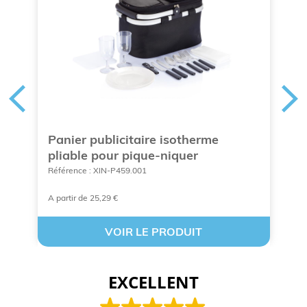
Panier publicitaire isotherme
S
pliable pour pique-niquer
Ré
Référence : XIN-P459.001
A partir de 25,29 €
A 
VOIR LE PRODUIT
EXCELLENT