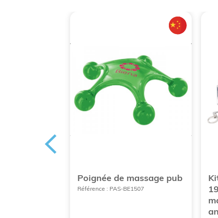
ière
Poignée de massage pub
Ki
en tissu
19
Référence : PAS-BE1507
seur.
ma
 imprimé.
an