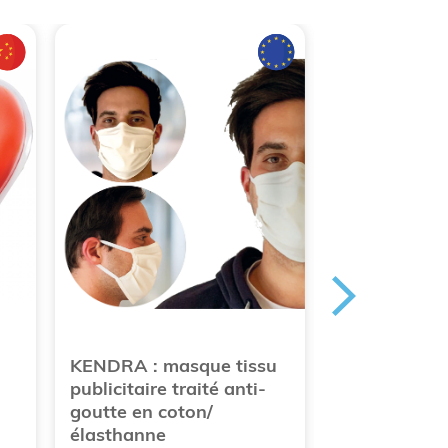
KENDRA : masque tissu
Masque de p
publicitaire traité anti-
publicitaire 
goutte en coton/
projections d
élasthanne
Fabrication 