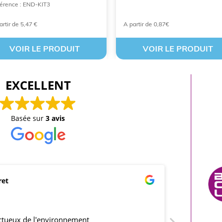
érence : END-KIT3
artir de 5,47 €
A partir de 0,87€
VOIR LE PRODUIT
VOIR LE PRODUIT
EXCELLENT
Basée sur
3 avis
ret
mar
21/0
ectueux de l'environnement
produits co