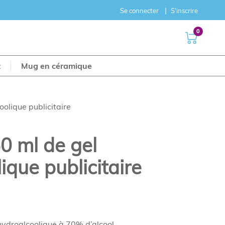
Se connecter
S'inscrire
0
t
Mug en céramique
oolique publicitaire
0 ml de gel
ique publicitaire
 hydroalcoolique à 70% d’alcool.