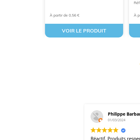
8388
Réf
À partir de 0,56 €
À p
 PRODUIT
VOIR LE PRODUIT
Philippe Barba
01/03/2024
Réactif. Produits resp