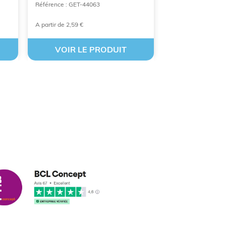
Référence : GET-44063
Référence : SERIP
A partir de 2,59 €
A partir de 2,28 €
VOIR LE PRODUIT
VOIR LE
cus leleu
3/2018
nformes et délais respectés