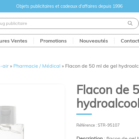
Objets publicitaires et cadeaux d'affaires depuis 1996
eures Ventes
Promotions
Nouveautés
Contac
-air
»
Pharmacie / Médical
»
Flacon de 50 ml de gel hydroalc
Flacon de 5
hydroalcool
Référence : STR-95107
Description
: flacon de gel