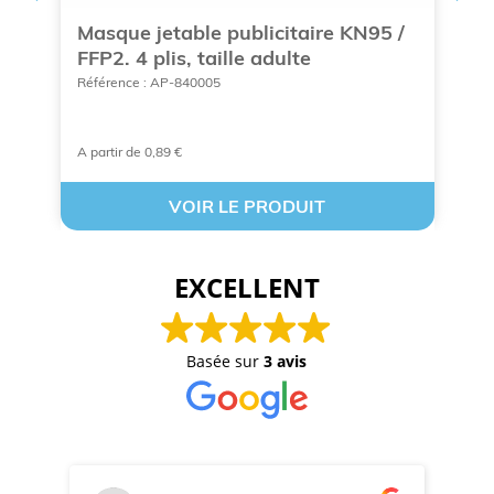
Masque jetable publicitaire KN95 /
M
FFP2. 4 plis, taille adulte
Ré
Référence : AP-840005
A partir de 0,89 €
A 
VOIR LE PRODUIT
EXCELLENT
Basée sur
3 avis