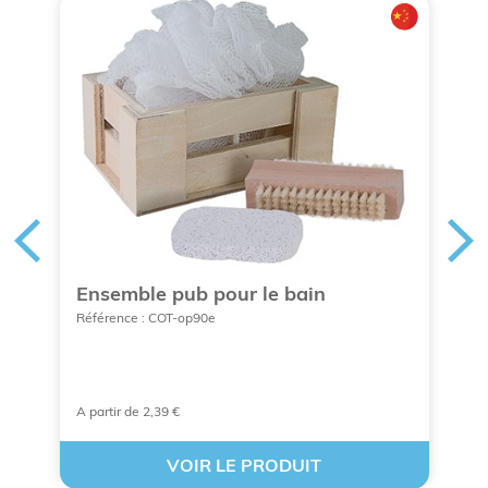
s
Ensemble pub pour le bain
B
h
Référence : COT-op90e
p
Ré
A partir de 2,39 €
À 
VOIR LE PRODUIT