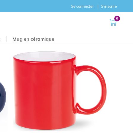
Se connecter
S'inscrire
0
t
Mug en céramique