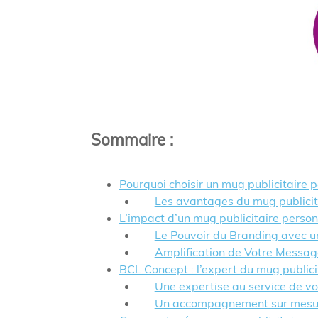
Sommaire
:
Pourquoi choisir un mug publicitaire 
Les avantages du mug publicit
L’impact d’un mug publicitaire perso
Le Pouvoir du Branding avec u
Amplification de Votre Messag
BCL Concept : l’expert du mug publici
Une expertise au service de v
Un accompagnement sur mesure