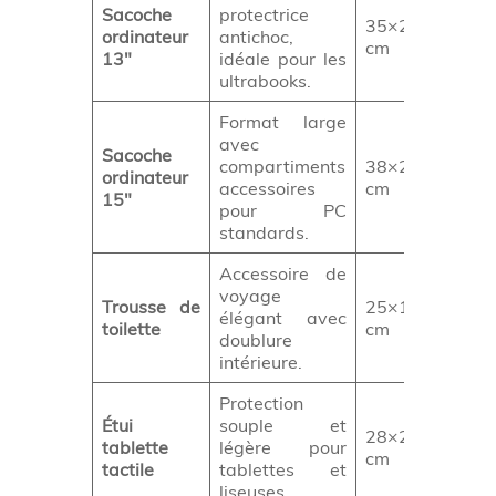
Sacoche
protectrice
35×25×4
ordinateur
antichoc,
Co
cm
13″
idéale pour les
ultrabooks.
Format large
avec
Sacoche
compartiments
38×28×5
Éq
ordinateur
accessoires
cm
te
15″
pour PC
standards.
Accessoire de
voyage
Trousse de
25×15×12
élégant avec
Pa
toilette
cm
doublure
intérieure.
Protection
Étui
souple et
28×20×3
Ét
tablette
légère pour
cm
Fo
tactile
tablettes et
liseuses.