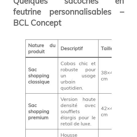
Quelques sacoches en
feutrine personnalisables –
BCL Concept
Nature du
Descriptif
Taille
Off
produit
Cabas chic et
Sac
robuste pour
38×42×15
C
shopping
un usage
cm
Pr
classique
urbain
quotidien.
Version haute
Sac
densité avec
42×45×18
shopping
soufflets
Cl
cm
premium
élargis pour le
retail de luxe.
Housse