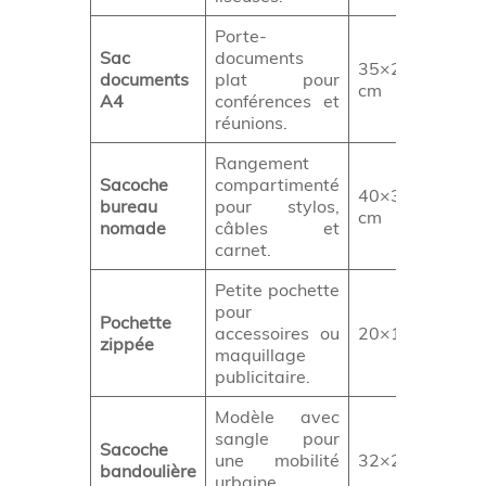
Porte-
Sac
documents
35×27×6
documents
plat pour
Co
cm
A4
conférences et
réunions.
Rangement
Sacoche
compartimenté
40×32×8
Ca
bureau
pour stylos,
cm
Ma
nomade
câbles et
carnet.
Petite pochette
pour
Pochette
accessoires ou
20×12 cm
Gr
zippée
maquillage
publicitaire.
Modèle avec
sangle pour
Sacoche
une mobilité
32×28 cm
Je
bandoulière
urbaine