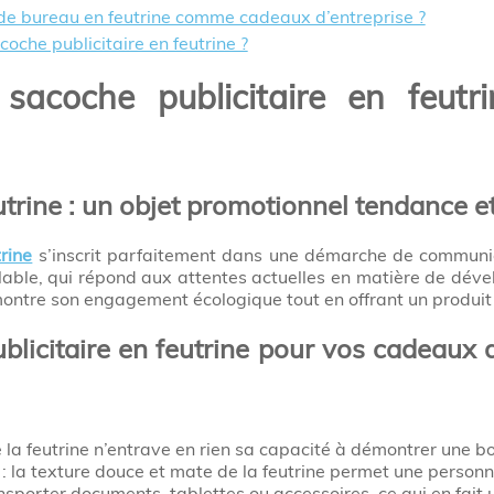
 de bureau en feutrine comme cadeaux d’entreprise ?
che publicitaire en feutrine ?
 sacoche publicitaire en feut
utrine : un objet promotionnel tendance 
rine
s’inscrit parfaitement dans une démarche de communica
clable, qui répond aux attentes actuelles en matière de dév
montre son engagement écologique tout en offrant un produit 
ublicitaire en feutrine pour vos cadeaux 
e la feutrine n’entrave en rien sa capacité à démontrer une bon
: la texture douce et mate de la feutrine permet une personna
nsporter documents, tablettes ou accessoires, ce qui en fait