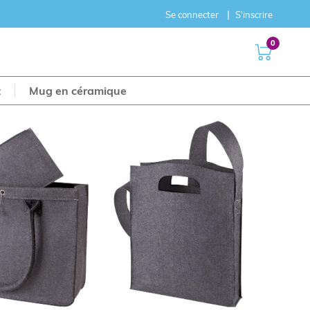
Se connecter
S'inscrire
0
t
Mug en céramique