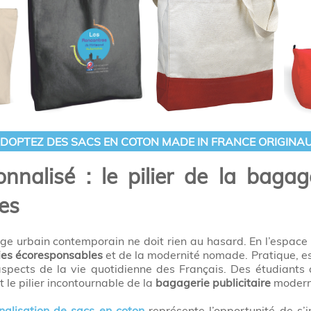
DOPTEZ DES SACS EN COTON MADE IN FRANCE ORIGINA
nalisé : le pilier de la bagage
es
e urbain contemporain ne doit rien au hasard. En l’espace
es écoresponsables
et de la modernité nomade. Pratique, es
 aspects de la vie quotidienne des Français. Des étudiant
it le pilier incontournable de la
bagagerie publicitaire
modern
nalisation de sacs en coton
représente l’opportunité de s