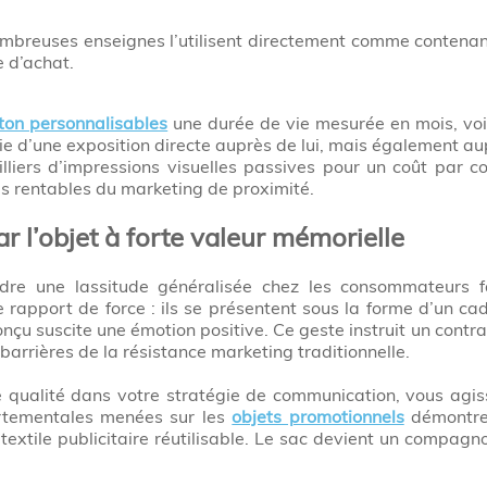
breuses enseignes l’utilisent directement comme contenant
e d’achat.
ton personnalisables
une durée de vie mesurée en mois, voir
e d’une exposition directe auprès de lui, mais également aupr
ers d’impressions visuelles passives pour un coût par cont
us rentables du marketing de proximité.
 l’objet à forte valeur mémorielle
endre une lassitude généralisée chez les consommateurs 
 rapport de force : ils se présentent sous la forme d’un ca
nçu suscite une émotion positive. Ce geste instruit un contrat
barrières de la résistance marketing traditionnelle.
 qualité dans votre stratégie de communication, vous agis
ortementales menées sur les
objets promotionnels
démontren
xtile publicitaire réutilisable. Le sac devient un compagn