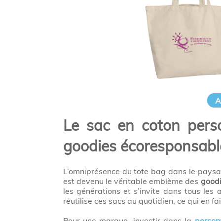
A
Le sac en coton person
goodies écoresponsabl
L’omniprésence du tote bag dans le paysag
est devenu le véritable emblème des
goodi
les générations et s’invite dans tous les
réutilise ces sacs au quotidien, ce qui en fa
Pour une marque, investir dans la
person