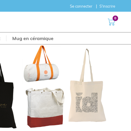
Se connecter
S'inscrire
0
t
Mug en céramique