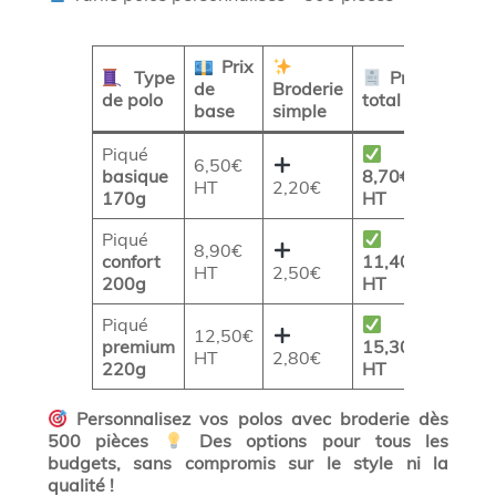
Prix
Type
Prix
de
Broderie
de polo
total
base
simple
Piqué
6,50€
basique
8,70€
HT
2,20€
170g
HT
Piqué
8,90€
confort
11,40€
HT
2,50€
200g
HT
Piqué
12,50€
premium
15,30€
HT
2,80€
220g
HT
Personnalisez vos polos avec broderie dès
500 pièces
Des options pour tous les
budgets, sans compromis sur le style ni la
qualité !