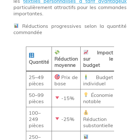
les
textiles personnalisés à tarif avantageux
particulièrement attractifs pour les commandes
importantes.
Réductions progressives selon la quantité
commandée
Impact
Réduction
sur le
Quantité
moyenne
budget
25–49
Prix de
Budget
pièces
base
individuel
50–99
Économie
-15%
pièces
notable
100–
249
-25%
Réduction
pièces
substantielle
250–