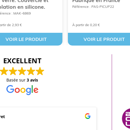
 verre. Couvercle et
Fabriqué en France
olation en silicone.
Référence : PAS-PICUP22
érence : MAK-6869
artir de 2,93 €
À partir de 0,20 €
VOIR LE PRODUIT
VOIR LE PRODUIT
EXCELLENT
Basée sur
3 avis
ret
mar
21/0