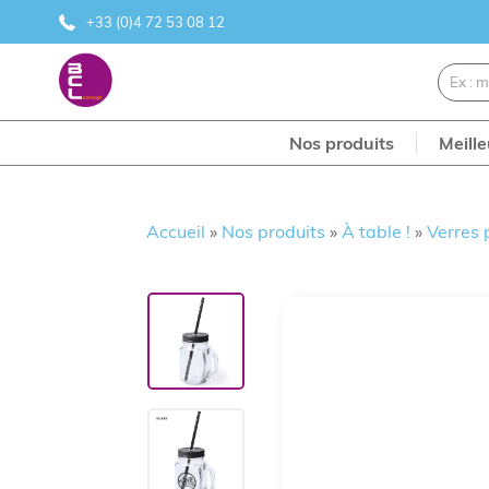
+33 (0)4 72 53 08 12
Nos produits
Meill
Accueil
»
Nos produits
»
À table !
»
Verres 