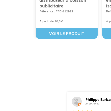
France, 1er
distributeur à boisson
en
publicitaire
is
ICUP30
Référence : PFC-112912
Réf
A partir de 10,5 €
A p
 PRODUIT
VOIR LE PRODUIT
Philippe Barba
01/03/2024