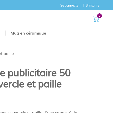
Se connecter
S'inscrire
0
t
Mug en céramique
t paille
e publicitaire 50
ercle et paille
avec couvercle et paille d´une capacité de