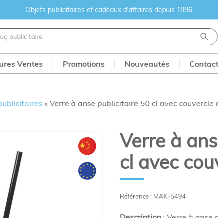
Objets publicitaires et cadeaux d'affaires depuis 1996
eures Ventes
Promotions
Nouveautés
Contac
publicitaires
»
Verre à anse publicitaire 50 cl avec couvercle e
Verre à ans
cl avec couv
Référence : MAK-5494
Description
: Verre à anse 