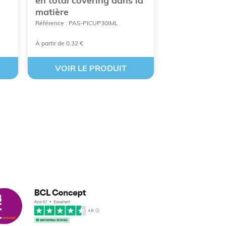
en total covering dans la
publicitaire 
matière
Référence : PAS-P
Référence : PAS-PICUP30IML
À partir de 0,32 €
À partir de 0,33 €
VOIR LE PRODUIT
VOIR LE
cus leleu
3/2018