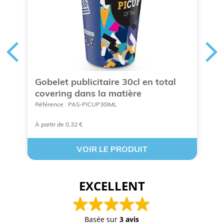
Gobelet publicitaire 30cl en total
G
covering dans la matière
m
Référence : PAS-PICUP30IML
Ré
À partir de 0,32 €
À 
VOIR LE PRODUIT
EXCELLENT
Basée sur
3 avis