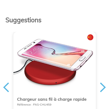
Suggestions
00
Chargeur sans fil à charge rapide
C
s
Référence : PAS-CHU459