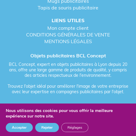
Mugs publicitaires
Tapis de souris publicitaire
LIENS UTILES
Mon compte client
CONDITIONS GÉNÉRALES DE VENTE
MENTIONS LÉGALES
Objets publicitaires BCL Concept
BCL Concept, expert en objets publicitaires à Lyon depuis 20
ans, offre une large gamme de produits de qualité, y compris
des articles respectueux de l'environnement.
Trouvez l'objet idéal pour améliorer l'image de votre entreprise
avec leur expertise en campagnes publicitaires par l'objet.
Nous utilisons des cookies pour vous offrir la meilleure
Fièrement forgé par Les Vikings
expérience sur notre site.
© 2026 BCL Concept - Tous droits réservés - Objet Publicitaire
Accepter
Rejeter
Réglages