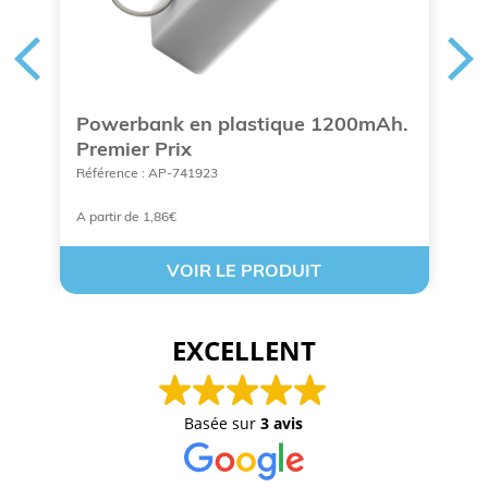
Powerbank en plastique 1200mAh.
B
Premier Prix
m
Référence : AP-741923
Ré
A partir de 1,86€
À 
VOIR LE PRODUIT
EXCELLENT
Basée sur
3 avis