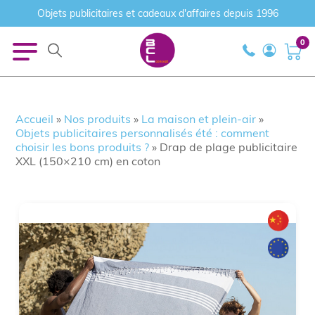
Objets publicitaires et cadeaux d'affaires depuis 1996
0
Accueil
»
Nos produits
»
La maison et plein-air
»
Objets publicitaires personnalisés été : comment
choisir les bons produits ?
»
Drap de plage publicitaire
XXL (150×210 cm) en coton