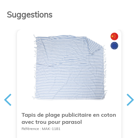
Suggestions
Tapis de plage publicitaire en coton
F
avec trou pour parasol
o
Référence : MAK-1181
Ré