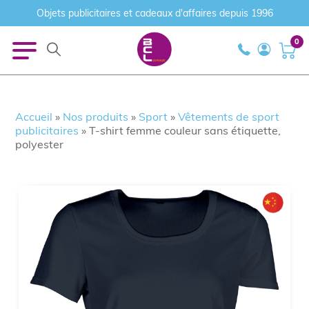
Objets publicitaires et cadeaux d'affaires depuis 1996
0
Accueil
»
Nos produits
»
Sport
»
Vêtements de sport
publicitaires
»
T-shirt femme couleur sans étiquette,
polyester