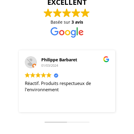
EXCELLENT
Basée sur
3 avis
Philippe Barbaret
01/03/2024
Réactif. Produits respectueux de
pro
l'environnement