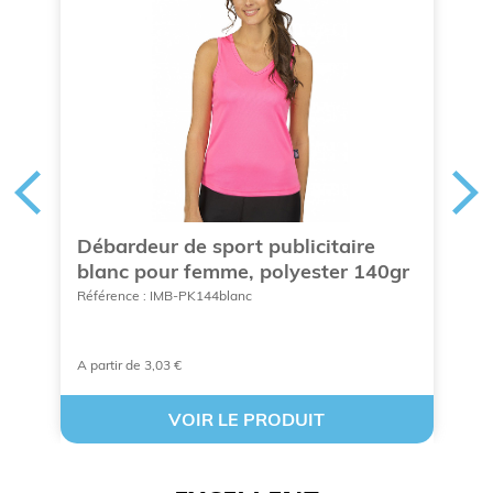
,
Débardeur de sport publicitaire
P
blanc pour femme, polyester 140gr
Ré
Référence : IMB-PK144blanc
A partir de 3,03 €
À 
VOIR LE PRODUIT