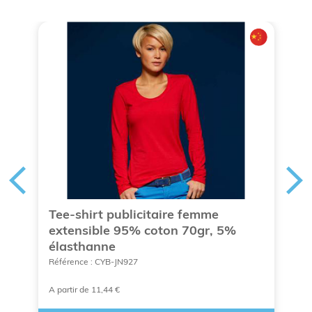
Tee-shirt publicitaire femme
D
extensible 95% coton 70gr, 5%
b
élasthanne
Ré
Référence : CYB-JN927
A partir de 11,44 €
A 